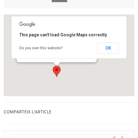
This page can't load Google Maps correctly.
Institut Català d’Investigació Química (ICIQ)
OK
Do you own this website?
Av. Païsis Catalans 16
Tarragona
COMPARTEIX L'ARTICLE