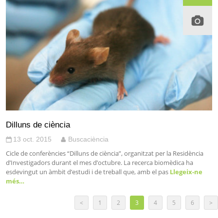
Dilluns de ciència
13 oct. 2015
Buscaciència
Cicle de conferències “Dilluns de ciència”, organitzat per la Residència
d’Investigadors durant el mes d’octubre. La recerca biomèdica ha
esdevingut un àmbit d’estudi i de treball que, amb el pas
Llegeix-ne
més…
<
1
2
3
4
5
6
>