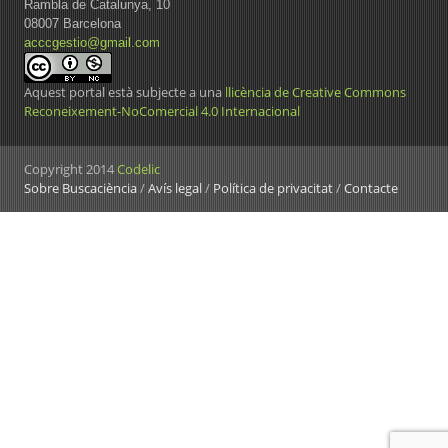
Rambla de Catalunya, 10
08007 Barcelona
acccgestio@gmail.com
Aquest portal està subjecte a una
llicència de Creative Commons
Reconeixement-NoComercial 4.0 Internacional
Copyright 2014
Codelic
Sobre Buscaciència
/
Avís legal
/
Política de privacitat
/
Contacte