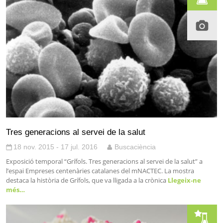
Tres generacions al servei de la salut
18 nov. 2015 - 17 jul. 2016
Buscaciència
Exposició temporal “Grífols. Tres generacions al servei de la salut” a
l’espai Empreses centenàries catalanes del mNACTEC. La mostra
destaca la història de Grífols, que va lligada a la crònica
Llegeix-ne
més…