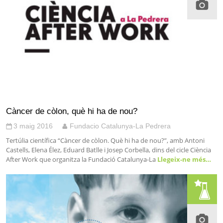
Càncer de còlon, què hi ha de nou?
3 maig 2016
Fundacio Catalunya-La Pedrera
Tertúlia científica “Càncer de còlon. Què hi ha de nou?”, amb Antoni
Castells, Elena Élez, Eduard Batlle i Josep Corbella, dins del cicle Ciència
After Work que organitza la Fundació Catalunya-La
Llegeix-ne més…