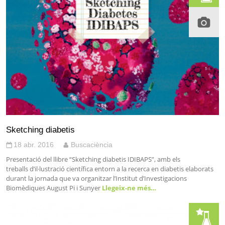
Sketching diabetis
18 abr. 2016
Buscaciència
Presentació del llibre “Sketching diabetis IDIBAPS”, amb els
treballs d’il·lustració científica entorn a la recerca en diabetis elaborats
durant la jornada que va organitzar l’Institut d’Investigacions
Biomèdiques August Pi i Sunyer
Llegeix-ne més…