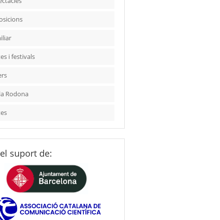
ectacles
osicions
liar
es i festivals
ers
la Rodona
tes
el suport de: