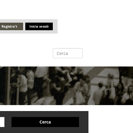
Registra't
Inicia sessió
Cerca