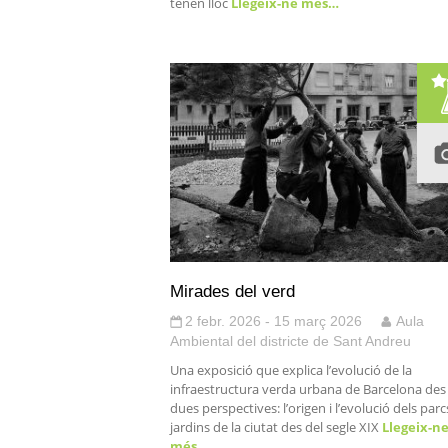
tenen lloc
Llegeix-ne més…
Mirades del verd
2 febr. 2026 - 15 març 2026
Aula
Ambiental del districte de Sant Andreu
Una exposició que explica l’evolució de la
infraestructura verda urbana de Barcelona des
dues perspectives: l’origen i l’evolució dels parcs
jardins de la ciutat des del segle XIX
Llegeix-n
més…