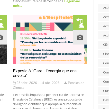
Ciències Naturals de Barcelona ens
Llegeix-ne
més…
Acti
Acti
Acti
Acti
Ciè
Cin
Con
Exposició “Gara i l’energia que ens
Con
envolta”
Con
23 febr. 2026 - 14 abr. 2026
Pessics de
Ciencia
Cur
 de
L’exposició, impulsada per l’Institut de Recerca en
 i
Energia de Catalunya (IREC), és una proposta de
Des
e
divulgació científica que apropa la ciutadania al
paper clau de l’energia en la construcció d’un