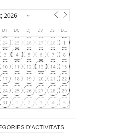
DT
DC
DJ
DV
DS
DG
24
25
26
27
28
1
3
4
5
6
7
8
10
11
12
13
14
15
17
18
19
20
21
22
24
25
26
27
28
29
31
1
2
3
4
5
EGORIES D'ACTIVITATS