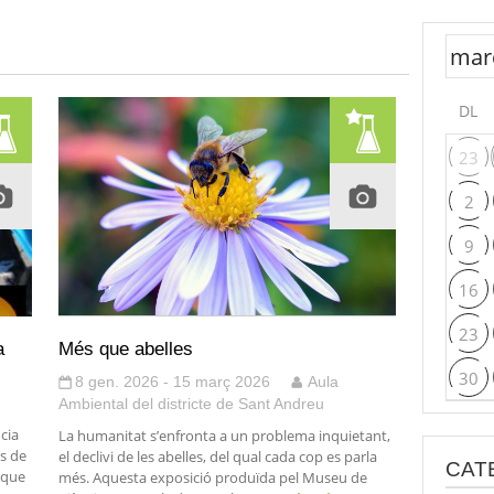
DL
23
2
9
16
23
a
Més que abelles
30
8 gen. 2026 - 15 març 2026
Aula
Ambiental del districte de Sant Andreu
ncia
La humanitat s’enfronta a un problema inquietant,
s de
el declivi de les abelles, del qual cada cop es parla
CAT
 que
més. Aquesta exposició produïda pel Museu de