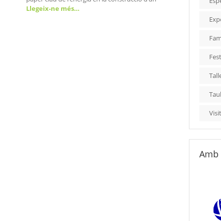
Esp
Llegeix-ne més…
Exp
Fami
Fest
Tall
Tau
Visi
Amb 