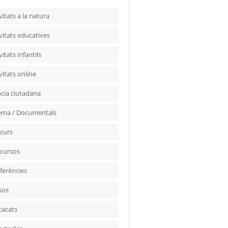
vitats a la natura
vitats educatives
vitats infantils
vitats online
ncia ciutadana
ema / Documentals
curs
cursos
ferències
sos
tacats