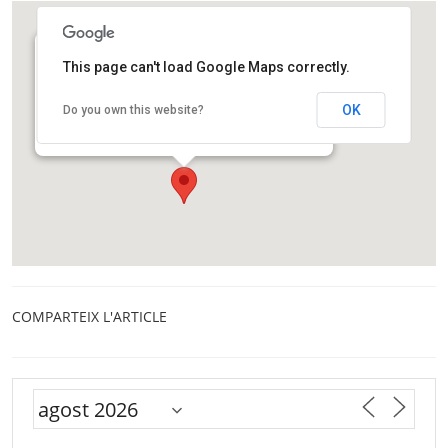
This page can't load Google Maps correctly.
Sala Segimon Serrallonga – Masia Torre dels
Frares
OK
Do you own this website?
Carrer de Perot Rocaguinarda, 17
Vic
COMPARTEIX L'ARTICLE