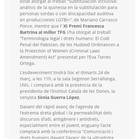
estat atorgat al treball “Subtitulación inclusiva:
análisis de la quinesia en la subtitulación para
personas sordas o con discapacidad auditiva
en producciones LGTBI+”, de Mariano Carrasco
Ponce, mentre que l’
XI Premi Francesca
Bartrina al millor TFG
s’ha otorgat al treball
“Terminologia legal i drets humans: El Codi
Penal del Pakistan, de les Hudood Ordinances a
la Protection of Women (Criminal Laws
Amendment) Act” presentat per l’Eva Torres
Ortega.
L’esdeveniment tindrà lloc el dimarts 24 de
març, a les 11h, a la sala Segimon Serrallonga,
UVic, i comptarà amb la presència de la
presidenta de l’Institut Català de les Dones, la
senyora
Sònia Guerra López.
Davant del ràpid avanç de l’agenda de
l’extrema dreta global i la permeabilitat dels
discursos d’odi, antigènere i antidrets,
especialment entre el jovent, enguany l’acte
comptarà amb la conferència “Comunicació i
drets humans davant l’avanç de la ultradreta