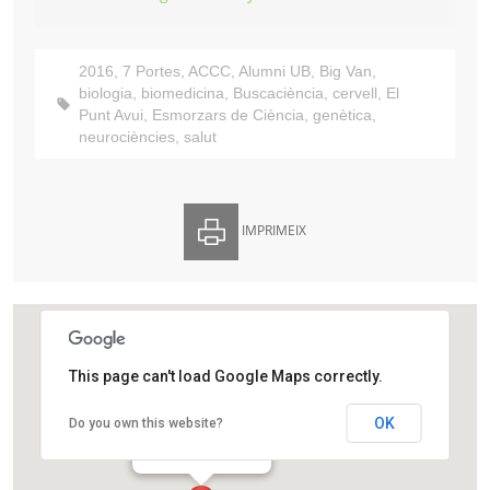
2016
,
7 Portes
,
ACCC
,
Alumni UB
,
Big Van
,
biologia
,
biomedicina
,
Buscaciència
,
cervell
,
El
Punt Avui
,
Esmorzars de Ciència
,
genètica
,
neurociències
,
salut
IMPRIMEIX
This page can't load Google Maps correctly.
Restaurant 7 Portes
OK
Do you own this website?
Passeig d'Isabel II, 14
Barcelona