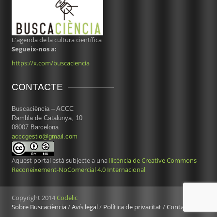
L'agenda de la cultura científica
Segueix-nos a:
https://x.com/buscaciencia
CONTACTE
Buscaciència – ACCC
Rambla de Catalunya, 10
08007 Barcelona
acccgestio@gmail.com
Aquest portal està subjecte a una
llicència de Creative Commons
Reconeixement-NoComercial 4.0 Internacional
Copyright 2014
Codelic
Sobre Buscaciència
/
Avís legal
/
Política de privacitat
/
Contacte