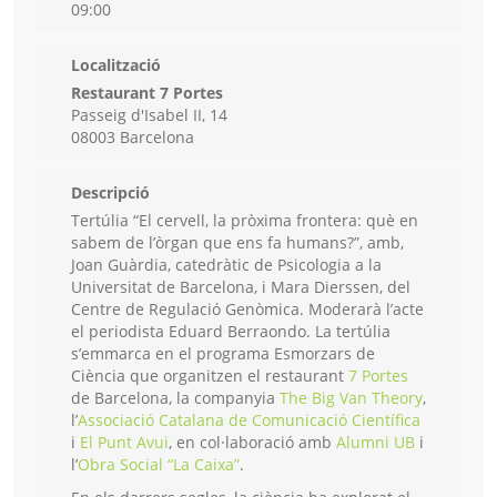
09:00
Localització
Restaurant 7 Portes
Passeig d'Isabel II, 14
08003 Barcelona
Descripció
Tertúlia “El cervell, la pròxima frontera: què en
sabem de l’òrgan que ens fa humans?”, amb,
Joan Guàrdia, catedràtic de Psicologia a la
Universitat de Barcelona, i Mara Dierssen, del
Centre de Regulació Genòmica. Moderarà l’acte
el periodista Eduard Berraondo. La tertúlia
s’emmarca en el programa Esmorzars de
Ciència que organitzen el restaurant
7 Portes
de Barcelona, la companyia
The Big Van Theory
,
l’
Associació Catalana de Comunicació Científica
i
El Punt Avui
, en col·laboració amb
Alumni UB
i
l’
Obra Social “La Caixa”
.