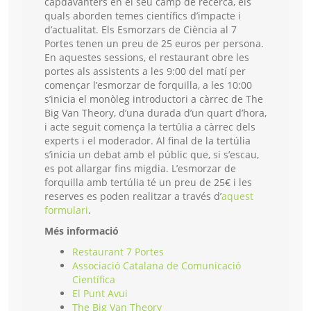
capdavanters en el seu camp de recerca, els
quals aborden temes científics d’impacte i
d’actualitat. Els Esmorzars de Ciència al 7
Portes tenen un preu de 25 euros per persona.
En aquestes sessions, el restaurant obre les
portes als assistents a les 9:00 del matí per
començar l’esmorzar de forquilla, a les 10:00
s’inicia el monòleg introductori a càrrec de The
Big Van Theory, d’una durada d’un quart d’hora,
i acte seguit comença la tertúlia a càrrec dels
experts i el moderador. Al final de la tertúlia
s’inicia un debat amb el públic que, si s’escau,
es pot allargar fins migdia. L’esmorzar de
forquilla amb tertúlia té un preu de 25€ i les
reserves es poden realitzar a través d’
aquest
formulari
.
Més informació
Restaurant 7 Portes
Associació Catalana de Comunicació
Científica
El Punt Avui
The Big Van Theory