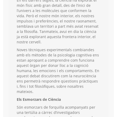
En els darrers segles, la ciència ha explorat el
món físic amb gran detall, des de l’inici de
l’univers a les molècules que conformen la
vida. Però el nostre món interior, els nostres
impulsos i preferències, el nostre raonament,
semblava un territori a part més aviat reservat
a la filosofia. Tanmateix, avui en dia la ciència
ja està explorant aquesta frontera interior, el
nostre cervell.
Noves tècniques experimentals combiandes
amb els mètodes de la psicologia cognitiva ens
estan apropant a comprendre com funciona
aquest òrgan per donar lloc a la cognició
humana, les emocions i els comportaments. En
aquest debat discutirem com la neurociència
ens permetrà respondre qüestions pràctiques
i, fins i tot filosòfiques, sobre nosaltres
mateixos.
Els Esmorzars de Ciència
Són esmorzars de forquilla acompanyats per
una tertúlia a càrrec d’investigadors