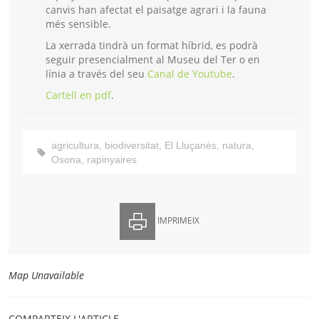
canvis han afectat el paisatge agrari i la fauna
més sensible.
La xerrada tindrà un format híbrid, es podrà
seguir presencialment al Museu del Ter o en
línia a través del seu
Canal de Youtube
.
Cartell en pdf
.
agricultura
,
biodiversitat
,
El Lluçanès
,
natura
,
Osona
,
rapinyaires
IMPRIMEIX
Map Unavailable
COMPARTEIX L'ARTICLE