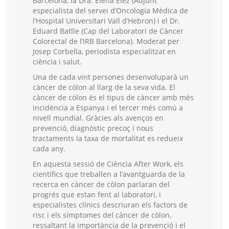
Barcelona, la Dra. Elena Élez (Adjunt
especialista del servei d’Oncologia Mèdica de
l’Hospital Universitari Vall d’Hebron) i el Dr.
Eduard Batlle (Cap del Laboratori de Càncer
Colorectal de l’IRB Barcelona). Moderat per
Josep Corbella, periodista especialitzat en
ciència i salut.
Una de cada vint persones desenvoluparà un
càncer de còlon al llarg de la seva vida. El
càncer de còlon és el tipus de càncer amb més
incidència a Espanya i el tercer més comú a
nivell mundial. Gràcies als avenços en
prevenció, diagnòstic precoç i nous
tractaments la taxa de mortalitat es redueix
cada any.
En aquesta sessió de Ciència After Work, els
científics que treballen a l’avantguarda de la
recerca en càncer de còlon parlaran del
progrés que estan fent al laboratori, i
especialistes clínics descriuran els factors de
risc i els símptomes del càncer de còlon,
ressaltant la importància de la prevenció i el