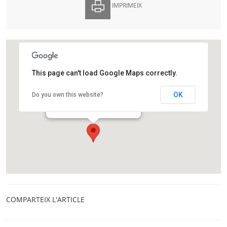
IMPRIMEIX
This page can't load Google Maps correctly.
Fundació Catalunya La Pedrera
OK
Do you own this website?
Passeig de Gràcia 92
Barcelona
COMPARTEIX L'ARTICLE