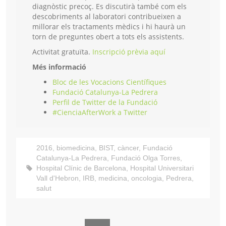
diagnòstic precoç. Es discutirà també com els
descobriments al laboratori contribueixen a
millorar els tractaments mèdics i hi haurà un
torn de preguntes obert a tots els assistents.
Activitat gratuïta.
Inscripció prèvia aquí
Més informació
Bloc de les Vocacions Científiques
Fundació Catalunya-La Pedrera
Perfil de Twitter de la Fundació
#CienciaAfterWork a Twitter
2016
,
biomedicina
,
BIST
,
càncer
,
Fundació
Catalunya-La Pedrera
,
Fundació Olga Torres
,
Hospital Clínic de Barcelona
,
Hospital Universitari
Vall d'Hebron
,
IRB
,
medicina
,
oncologia
,
Pedrera
,
salut