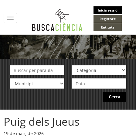
Inicia sessió
Toggle
Registra't
navigation
Entitats
Cerca
Puig dels Jueus
19 de març de 2026