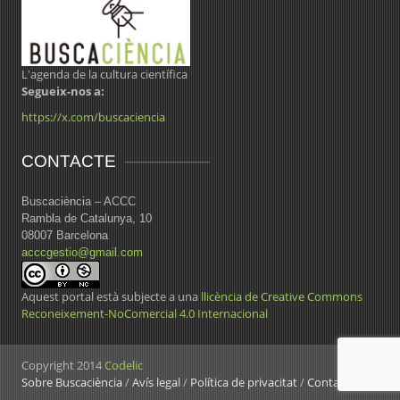
L'agenda de la cultura científica
Segueix-nos a:
https://x.com/buscaciencia
CONTACTE
Buscaciència – ACCC
Rambla de Catalunya, 10
08007 Barcelona
acccgestio@gmail.com
Aquest portal està subjecte a una
llicència de Creative Commons
Reconeixement-NoComercial 4.0 Internacional
Copyright 2014
Codelic
Sobre Buscaciència
/
Avís legal
/
Política de privacitat
/
Contacte