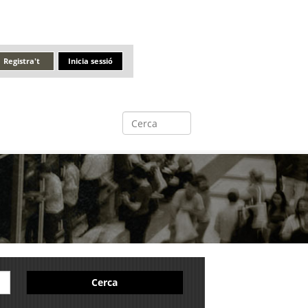
Registra't
Inicia sessió
Cerca