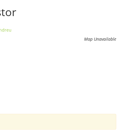
stor
Andreu
Map Unavailable