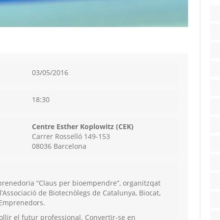
03/05/2016
18:30
Centre Esther Koplowitz (CEK)
Carrer Rosselló 149-153
08036 Barcelona
’Emprenedoria “Claus per bioempendre”, organitzqat
l’Associació de Biotecnòlegs de Catalunya, Biocat,
a Emprenedors.
ollir el futur professional. Convertir-se en