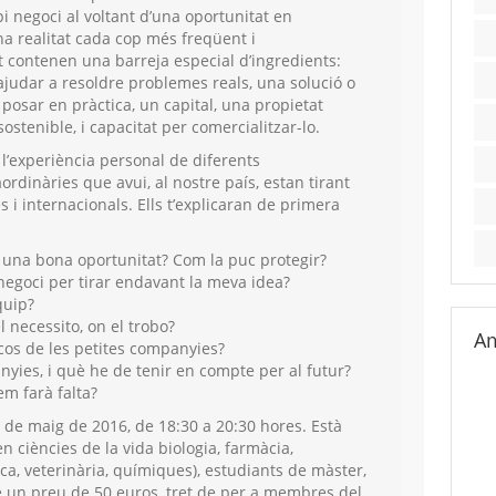
i negoci al voltant d’una oportunitat en
a realitat cada cop més freqüent i
t contenen una barreja especial d’ingredients:
ajudar a resoldre problemes reals, una solució o
posar en pràctica, un capital, una propietat
ostenible, i capacitat per comercialitzar-lo.
l’experiència personal de diferents
dinàries que avui, al nostre país, estan tirant
 internacionals. Ells t’explicaran de primera
una bona oportunitat? Com la puc protegir?
negoci per tirar endavant la meva idea?
quip?
 necessito, on el trobo?
Am
scos de les petites companyies?
yies, i què he de tenir en compte per al futur?
m farà falta?
24 de maig de 2016, de 18:30 a 20:30 hores. Està
en ciències de la vida biologia, farmàcia,
ca, veterinària, químiques), estudiants de màster,
 té un preu de 50 euros, tret de per a membres del