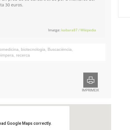
ta 30 euros.
Imatge:
kaibara87 / Wikipedia
iomedicina
,
biotecnologia
,
Buscaciència
,
Gimpera
,
recerca
IMPRIMEIX
load Google Maps correctly.