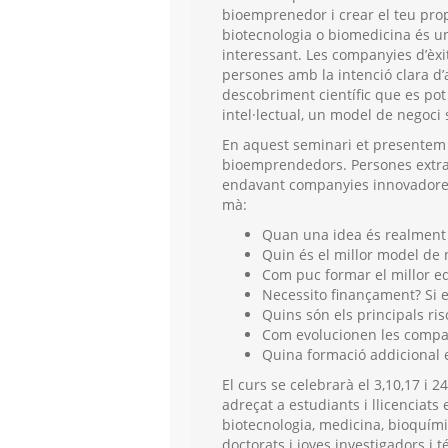
bioemprenedor i crear el teu prop
biotecnologia o biomedicina és un
interessant. Les companyies d’èxi
persones amb la intenció clara d’
descobriment científic que es pot 
intel·lectual, un model de negoci s
En aquest seminari et presentem 
bioemprendedors. Persones extraor
endavant companyies innovadores i
mà:
Quan una idea és realment 
Quin és el millor model de 
Com puc formar el millor e
Necessito finançament? Si el
Quins són els principals ri
Com evolucionen les compan
Quina formació addicional e
El curs se celebrarà el 3,10,17 i 
adreçat a estudiants i llicenciats 
biotecnologia, medicina, bioquími
doctorats i joves investigadors i