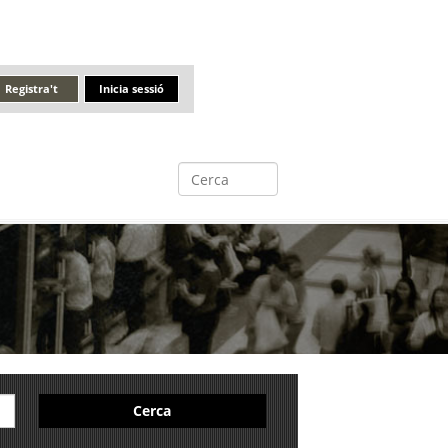
Registra't
Inicia sessió
Cerca