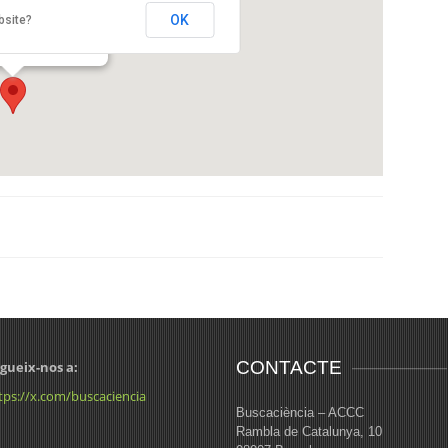
er Koplowitz (CEK)
OK
bsite?
lló 149-153
CONTACTE
gueix-nos a:
tps://x.com/buscaciencia
Buscaciència – ACCC
Rambla de Catalunya, 10