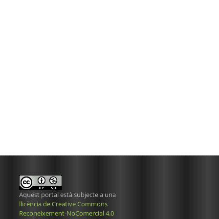
Aquest portal està subjecte a una
llicència de Creative Commons
Reconeixement-NoComercial 4.0