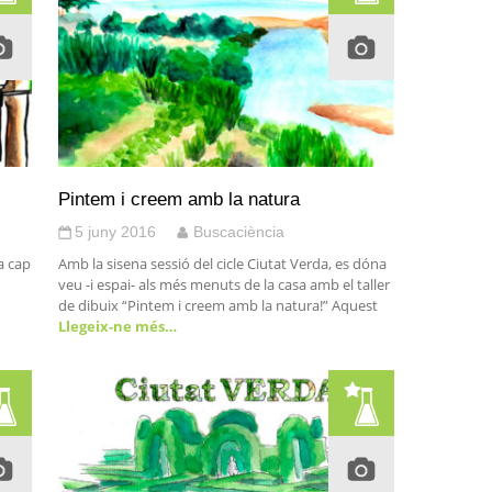
Pintem i creem amb la natura
5 juny 2016
Buscaciència
a cap
Amb la sisena sessió del cicle Ciutat Verda, es dóna
veu -i espai- als més menuts de la casa amb el taller
de dibuix “Pintem i creem amb la natura!” Aquest
Llegeix-ne més…