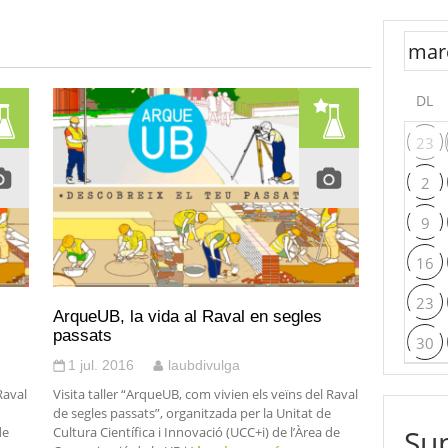
DL
23
2
9
16
23
ArqueUB, la vida al Raval en segles
passats
30
1 jul. 2016
laubdivulga
Raval
Visita taller “ArqueUB, com vivien els veïns del Raval
de segles passats”, organitzada per la Unitat de
Sup
de
Cultura Científica i Innovació (UCC+i) de l’Àrea de