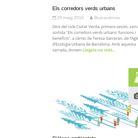
Els corredors verds urbans
20 maig 2016
Buscaciència
Dins del cicle Ciutat Verda, primera sessió, xerr
sortida “Els corredors verds urbans: funcions i
beneficis”, a càrrec de Teresa Garceran, de l’Ag
d’Ecologia Urbana de Barcelona. Amb aquesta
xerrada, donem
Llegeix-ne més…