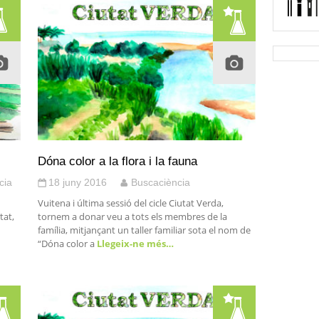
Dóna color a la flora i la fauna
cia
18 juny 2016
Buscaciència
Vuitena i última sessió del cicle Ciutat Verda,
tat,
tornem a donar veu a tots els membres de la
família, mitjançant un taller familiar sota el nom de
“Dóna color a
Llegeix-ne més…