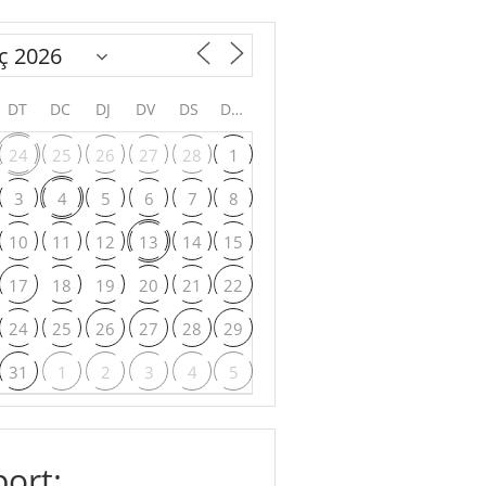
DT
DC
DJ
DV
DS
DG
24
25
26
27
28
1
3
4
5
6
7
8
10
11
12
13
14
15
17
18
19
20
21
22
24
25
26
27
28
29
31
1
2
3
4
5
ort: