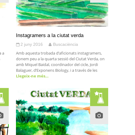
Instagramers a la ciutat verda
2 juny 2016
Buscaciència
a a
Amb aquesta trobada d’aficionats instagramers,
s
donem peu a la quarta sessió del Ciutat Verda, on
amb Miquel Baidal, coordinador del cicle, Jordi
Balaguer, d’Exponens Biology, i a través de les
Llegeix-ne més…