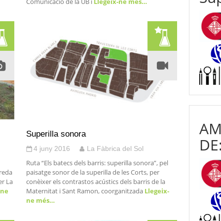
Comunicació de la UB i
Llegeix-ne més…
AM
Superilla sonora
DE
4 juny 2016
La Fàbrica del Sol
Ruta “Els batecs dels barris: superilla sonora”, pel
oreda
paisatge sonor de la superilla de les Corts, per
er La
conèixer els contrastos acústics dels barris de la
-ne
Maternitat i Sant Ramon, coorganitzada
Llegeix-
ne més…