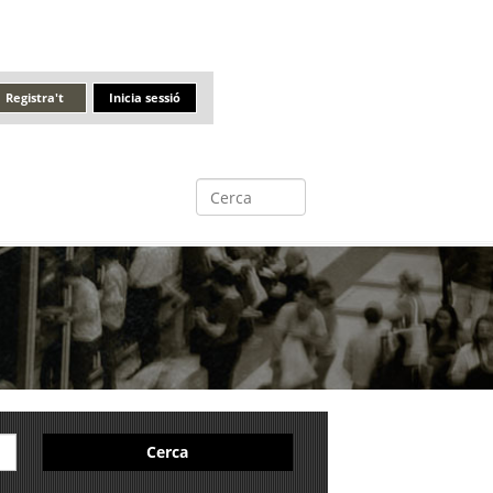
Registra't
Inicia sessió
Cerca