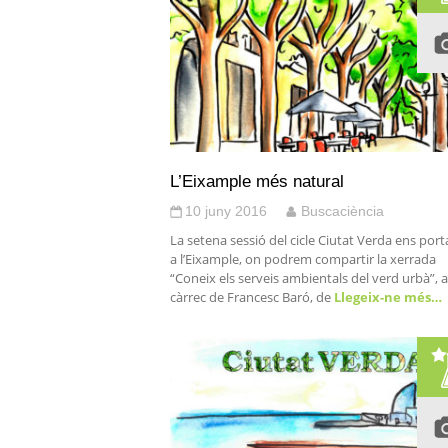
L’Eixample més natural
10 juny 2016
Buscaciència
La setena sessió del cicle Ciutat Verda ens port
a l’Eixample, on podrem compartir la xerrada
“Coneix els serveis ambientals del verd urbà”, a
càrrec de Francesc Baró, de
Llegeix-ne més…