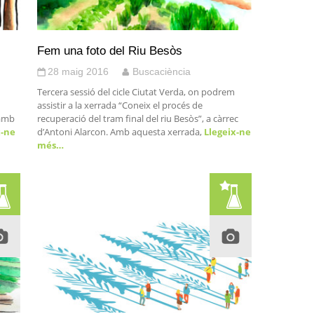
Fem una foto del Riu Besòs
28 maig 2016
Buscaciència
Tercera sessió del cicle Ciutat Verda, on podrem
assistir a la xerrada “Coneix el procés de
 amb
recuperació del tram final del riu Besòs”, a càrrec
x-ne
d’Antoni Alarcon. Amb aquesta xerrada,
Llegeix-ne
més…