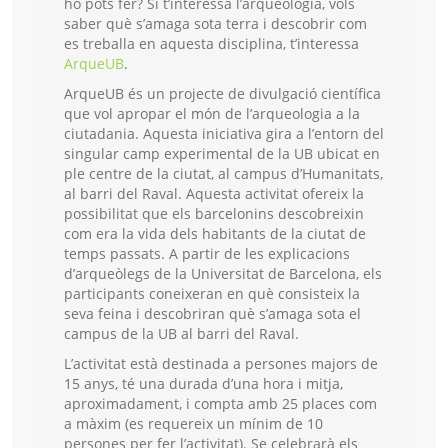
ho pots fer? Si t’interessa l’arqueologia, vols
saber què s’amaga sota terra i descobrir com
es treballa en aquesta disciplina, t’interessa
ArqueUB
.
ArqueUB és un projecte de divulgació científica
que vol apropar el món de l’arqueologia a la
ciutadania. Aquesta iniciativa gira a l’entorn del
singular camp experimental de la UB ubicat en
ple centre de la ciutat, al campus d’Humanitats,
al barri del Raval. Aquesta activitat ofereix la
possibilitat que els barcelonins descobreixin
com era la vida dels habitants de la ciutat de
temps passats. A partir de les explicacions
d’arqueòlegs de la Universitat de Barcelona, els
participants coneixeran en què consisteix la
seva feina i descobriran què s’amaga sota el
campus de la UB al barri del Raval.
L’activitat està destinada a persones majors de
15 anys, té una durada d’una hora i mitja,
aproximadament, i compta amb 25 places com
a màxim (es requereix un mínim de 10
persones per fer l’activitat). Se celebrarà els