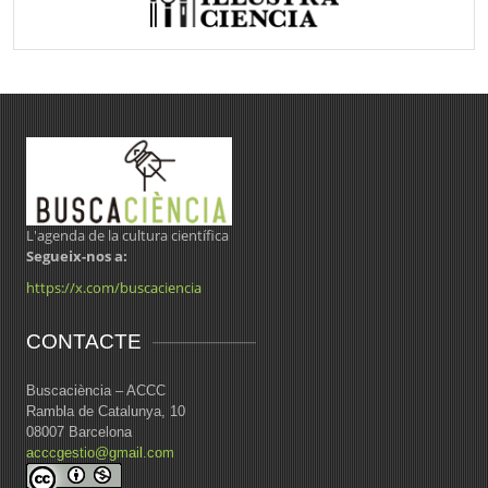
L'agenda de la cultura científica
Segueix-nos a:
https://x.com/buscaciencia
CONTACTE
Buscaciència – ACCC
Rambla de Catalunya, 10
08007 Barcelona
acccgestio@gmail.com