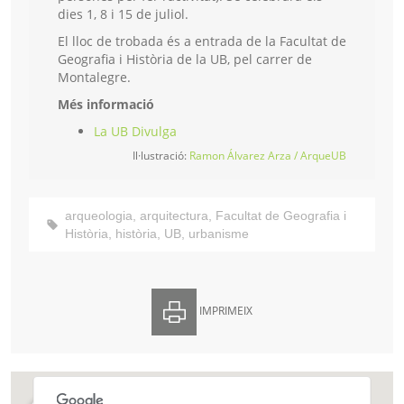
dies 1, 8 i 15 de juliol.
El lloc de trobada és a entrada de la Facultat de
Geografia i Història de la UB, pel carrer de
Montalegre.
Més informació
La UB Divulga
Il·lustració:
Ramon Álvarez Arza / ArqueUB
arqueologia
,
arquitectura
,
Facultat de Geografia i
Història
,
història
,
UB
,
urbanisme
IMPRIMEIX