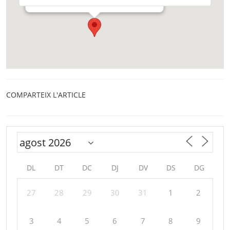
COMPARTEIX L'ARTICLE
DL
DT
DC
DJ
DV
DS
DG
27
28
29
30
31
1
2
3
4
5
6
7
8
9