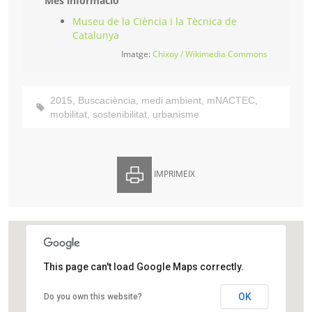
Més informació
Museu de la Ciència i la Tècnica de
Catalunya
Imatge:
Chixoy / Wikimedia Commons
2015
,
Buscaciència
,
medi ambient
,
mNACTEC
,
mobilitat
,
sostenibilitat
,
urbanisme
IMPRIMEIX
This page can't load Google Maps correctly.
Museu de la Ciència i la Tècnica de Catalunya
OK
Do you own this website?
Rambla d'Ègara, 270
Terrassa