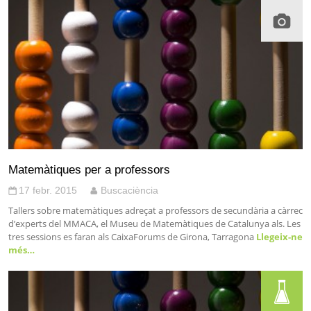
Matemàtiques per a professors
17 febr. 2015
Buscaciència
Tallers sobre matemàtiques adreçat a professors de secundària a càrrec
d’experts del MMACA, el Museu de Matemàtiques de Catalunya als. Les
tres sessions es faran als CaixaForums de Girona, Tarragona
Llegeix-ne
més…