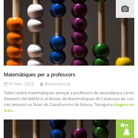
Matemàtiques per a professors
24 febr. 2015
Buscaciència
Tallers sobre matemàtiques adreçat a professors de secundària a càrrec
d’experts del MMACA, el Museu de Matemàtiques de Catalunya als. Les
tres sessions es faran als CaixaForums de Girona, Tarragona
Llegeix-ne
més…