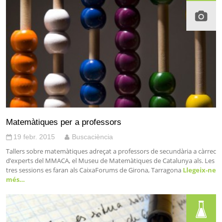
Matemàtiques per a professors
19 febr. 2015
Buscaciència
Tallers sobre matemàtiques adreçat a professors de secundària a càrrec
d’experts del MMACA, el Museu de Matemàtiques de Catalunya als. Les
tres sessions es faran als CaixaForums de Girona, Tarragona
Llegeix-ne
més…