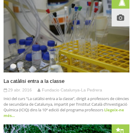
La catàlisi entra a la classe
29 abr. 2016
Fundacio Catalunya-La Pedrera
Inici del curs “La catàlisi entra a la classe”, dirigit a professors de ciències
de secundària de Catalunya, impartit per l’Institut Català d’Investigació
Química (ICIQ) dins la 10ª edició del programa professors
Llegeix-ne
més…