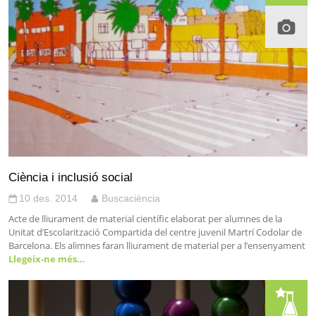
Ciència i inclusió social
10 des. 2014
Buscaciència
Acte de lliurament de material científic elaborat per alumnes de la
Unitat d’Escolarització Compartida del centre juvenil Martrí Codolar de
Barcelona. Els alimnes faran lliurament de material per a l’ensenyament
Llegeix-ne més…