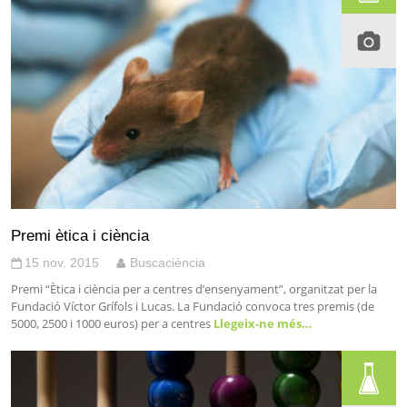
Premi ètica i ciència
15 nov. 2015
Buscaciència
Premi “Ètica i ciència per a centres d’ensenyament”, organitzat per la
Fundació Víctor Grífols i Lucas. La Fundació convoca tres premis (de
5000, 2500 i 1000 euros) per a centres
Llegeix-ne més…