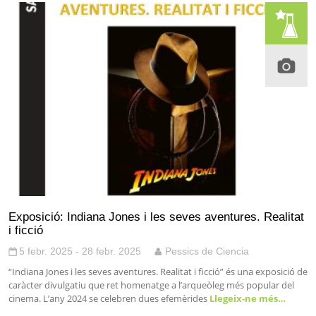
Exposició: Indiana Jones i les seves aventures. Realitat
i ficció
5 febr. 2025 - 28 febr. 2025
Pessics de Ciencia
“Indiana Jones i les seves aventures. Realitat i ficció” és una exposició de
caràcter divulgatiu que ret homenatge a l’arqueòleg més popular del
cinema. L’any 2024 se celebren dues efemèrides
Llegeix-ne més…