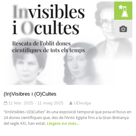
(In)Visibres i (O)Cultes
11 febr. 2025 - 11 maig 2025
UDivulga
“(In)Visibles i (O)Cultes” és una exposició temporal que posa el focus en
24 dones científiques que, des de l’Antic Egipte fins a la Gran Bretanya
del segle XXI, han estat,
Llegeix-ne més…