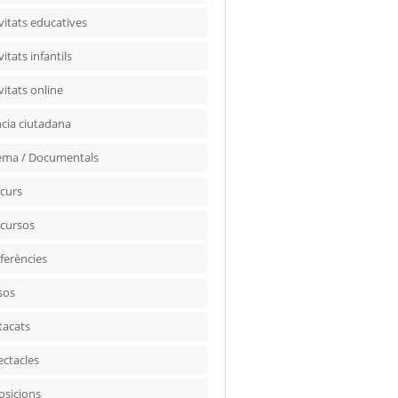
vitats educatives
vitats infantils
vitats online
ncia ciutadana
ema / Documentals
curs
cursos
ferències
sos
tacats
ectacles
osicions