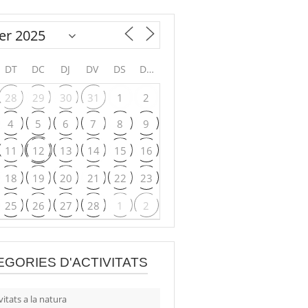
DT
DC
DJ
DV
DS
DG
28
29
30
31
1
2
4
5
6
7
8
9
11
12
13
14
15
16
18
19
20
21
22
23
25
26
27
28
1
2
EGORIES D'ACTIVITATS
vitats a la natura