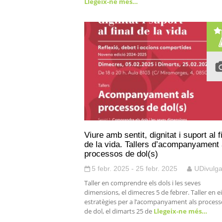
Llegeix-ne més…
Viure amb sentit, dignitat i suport al f
de la vida. Tallers d’acompanyament 
processos de dol(s)
5 febr. 2025 - 25 febr. 2025
UDivulg
Taller en comprendre els dols i les seves
dimensions, el dimecres 5 de febrer. Taller en ei
estratègies per a l’acompanyament als process
de dol, el dimarts 25 de
Llegeix-ne més…