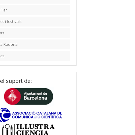
liar
es i festivals
ers
la Rodona
tes
el suport de: