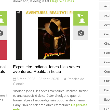
dominació, la desigualtat
Llegeix-ne més…
Acti
Acti
Acti
Ciè
Cin
Con
Con
inal
Exposició: Indiana Jones i les seves
als
aventures. Realitat i ficció
Con
5 febr. 2025 - 28 febr. 2025
Pessics de
Cur
a
Ciencia
Des
“Indiana Jones i les seves aventures. Realitat i ficció”
nes i
és una exposició de caràcter divulgatiu que ret
Esp
os
homenatge a l’arqueòleg més popular del cinema.
L’any 2024 se celebren dues efemèrides
Llegeix-ne
Exp
més…