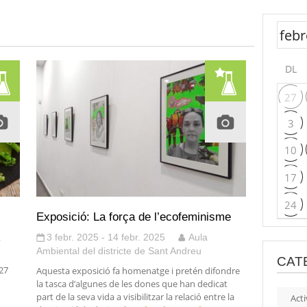
DL
27
3
10
17
24
Exposició: La força de l’ecofeminisme
a
3 febr. 2025 - 14 febr. 2025
Aula
Ambiental del districte de Sant Andreu
CAT
 27
Aquesta exposició fa homenatge i pretén difondre
la tasca d’algunes de les dones que han dedicat
part de la seva vida a visibilitzar la relació entre la
Acti