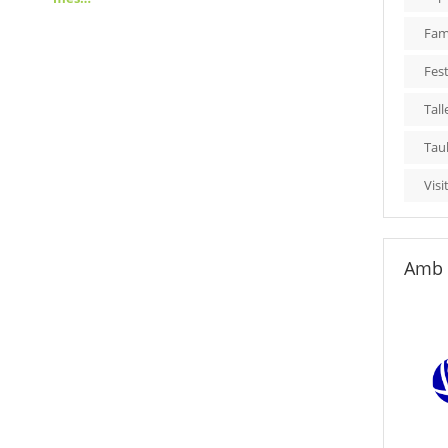
Fami
Fest
Tall
Tau
Visi
Amb 