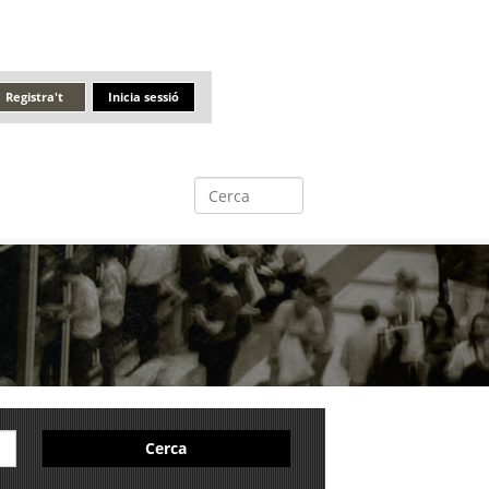
Registra't
Inicia sessió
Cerca