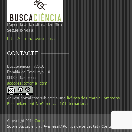
L'agenda de la cultura científica
Segueix-nos a:
https://x.com/buscaciencia
CONTACTE
Buscaciència – ACCC
Rambla de Catalunya, 10
08007 Barcelona
acccgestio@gmail.com
Aquest portal està subjecte a una
llicència de Creative Commons
Reconeixement-NoComercial 4.0 Internacional
Copyright 2014
Codelic
Sobre Buscaciència
/
Avís legal
/
Política de privacitat
/
Contacte