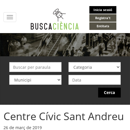
Inicia sessió
Toggle
Registra't
navigation
Entitats
Cerca
Centre Cívic Sant Andreu
26 de març de 2019