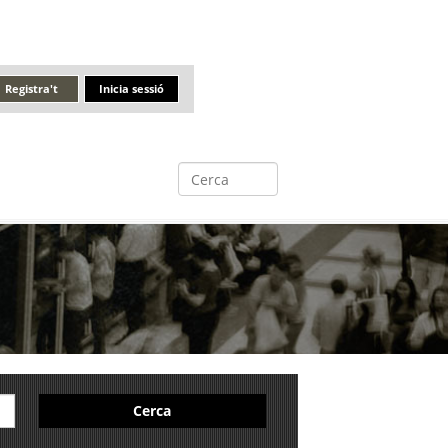
Registra't
Inicia sessió
Cerca