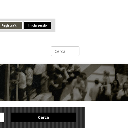
Registra't
Inicia sessió
Cerca