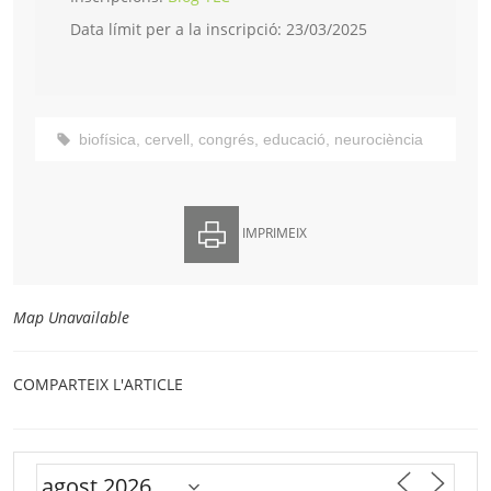
Data límit per a la inscripció: 23/03/2025
biofísica
,
cervell
,
congrés
,
educació
,
neurociència
IMPRIMEIX
Map Unavailable
COMPARTEIX L'ARTICLE