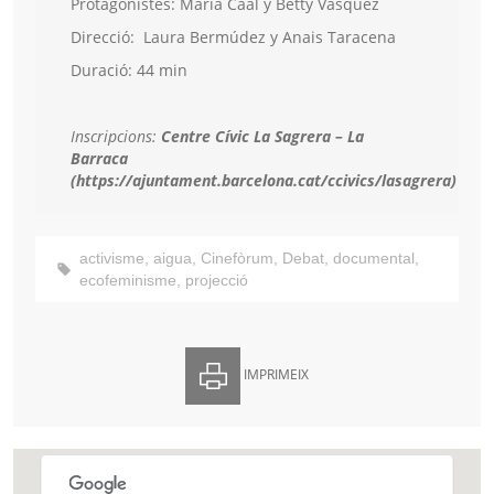
Protagonistes: María Caal y Betty Vásquez
Direcció: Laura Bermúdez y Anais Taracena
Duració: 44 min
Inscripcions:
Centre Cívic La Sagrera – La
Barraca
(https://ajuntament.barcelona.cat/ccivics/lasagrera)
activisme
,
aigua
,
Cinefòrum
,
Debat
,
documental
,
ecofeminisme
,
projecció
IMPRIMEIX