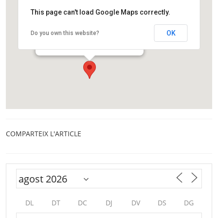
This page can't load Google Maps correctly.
Centre Cívic La Sagrera “La Barraca”
OK
Do you own this website?
Carrer de Martí Molins 29
Barcelona
COMPARTEIX L'ARTICLE
DL
DT
DC
DJ
DV
DS
DG