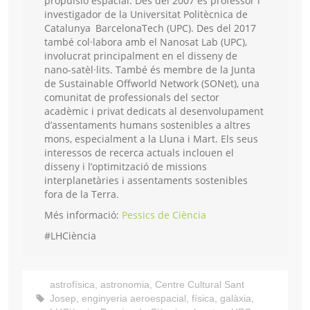
propulsió espacial. Des del 2007 és professor i
investigador de la Universitat Politècnica de
Catalunya BarcelonaTech (UPC). Des del 2017
també col·labora amb el Nanosat Lab (UPC),
involucrat principalment en el disseny de
nano-satèl·lits. També és membre de la Junta
de Sustainable Offworld Network (SONet), una
comunitat de professionals del sector
acadèmic i privat dedicats al desenvolupament
d’assentaments humans sostenibles a altres
mons, especialment a la Lluna i Mart. Els seus
interessos de recerca actuals inclouen el
disseny i l’optimització de missions
interplanetàries i assentaments sostenibles
fora de la Terra.
Més informació:
Pessics de Ciència
#LHCiència
astrofísica
,
astronomia
,
Centre Cultural Sant
Josep
,
enginyeria aeroespacial
,
física
,
galàxia
,