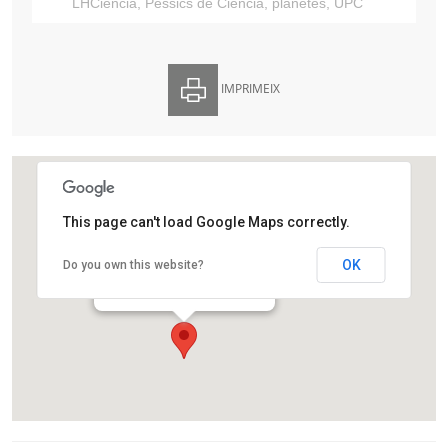
LHCiència
,
Pessics de Ciència
,
planetes
,
UPC
IMPRIMEIX
This page can't load Google Maps correctly.
Centre Cultural Sant Josep
OK
Do you own this website?
Avinguda d'Isabel la Catòlica,32
L'Hospitalet