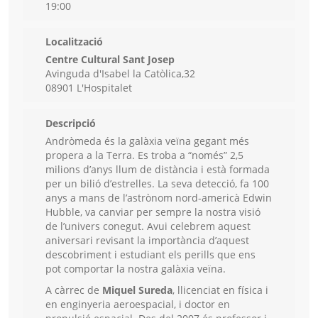
19:00
Localització
Centre Cultural Sant Josep
Avinguda d'Isabel la Catòlica,32
08901 L'Hospitalet
Descripció
Andròmeda és la galàxia veïna gegant més
propera a la Terra. Es troba a “només” 2,5
milions d’anys llum de distància i està formada
per un bilió d’estrelles. La seva detecció, fa 100
anys a mans de l’astrònom nord-americà Edwin
Hubble, va canviar per sempre la nostra visió
de l’univers conegut. Avui celebrem aquest
aniversari revisant la importància d’aquest
descobriment i estudiant els perills que ens
pot comportar la nostra galàxia veïna.
A càrrec de
Miquel Sureda
, llicenciat en física i
en enginyeria aeroespacial, i doctor en