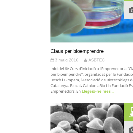
Claus per bioemprendre
3 maig 2016
ASBTEC
Inici del 6è Curs d’Iniciació a l’Emprenedoria “C
per bioempendre”, organitzqat per la Fundació
Bosch i Gimpera, l’Associació de Biotecnòlegs d
Catalunya, Biocat, CataloniaBio i la Fundació Es
Emprenedors. En
Llegeix-ne més…