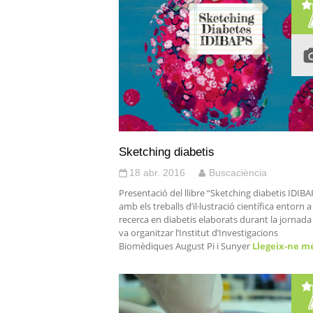
Sketching diabetis
18 abr. 2016
Buscaciència
Presentació del llibre “Sketching diabetis IDIBA
amb els treballs d’il·lustració científica entorn a
recerca en diabetis elaborats durant la jornad
va organitzar l’Institut d’Investigacions
Biomèdiques August Pi i Sunyer
Llegeix-ne m