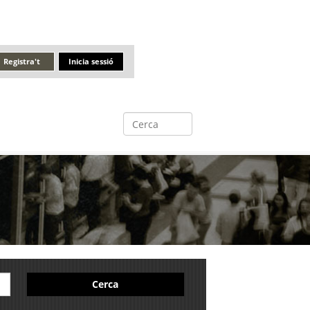
Registra't
Inicia sessió
Cerca