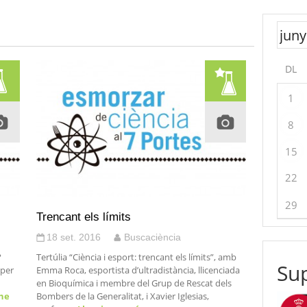
DL
1
8
15
22
29
Trencant els límits
18 set. 2016
Buscaciència
?
Tertúlia “Ciència i esport: trencant els límits”, amb
Sup
 per
Emma Roca, esportista d’ultradistància, llicenciada
en Bioquímica i membre del Grup de Rescat dels
ne
Bombers de la Generalitat, i Xavier Iglesias,