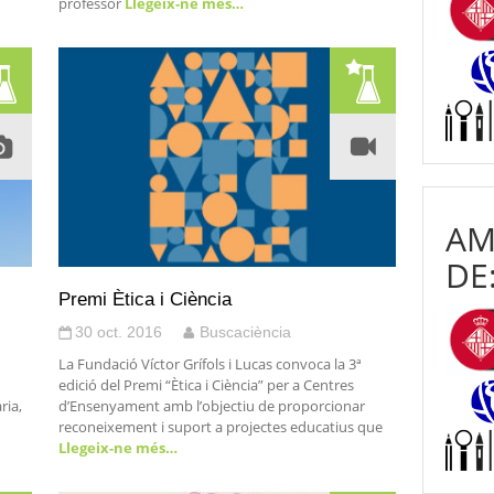
professor
Llegeix-ne més…
AM
DE
Premi Ètica i Ciència
30 oct. 2016
Buscaciència
La Fundació Víctor Grífols i Lucas convoca la 3ª
edició del Premi “Ètica i Ciència” per a Centres
ria,
d’Ensenyament amb l’objectiu de proporcionar
reconeixement i suport a projectes educatius que
Llegeix-ne més…