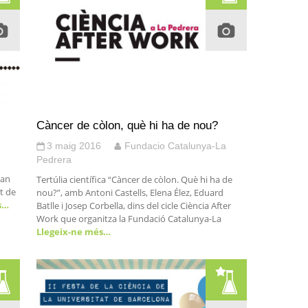
Càncer de còlon, què hi ha de nou?
3 maig 2016
Fundacio Catalunya-La
Pedrera
oan
Tertúlia científica “Càncer de còlon. Què hi ha de
at de
nou?”, amb Antoni Castells, Elena Élez, Eduard
s…
Batlle i Josep Corbella, dins del cicle Ciència After
Work que organitza la Fundació Catalunya-La
Llegeix-ne més…