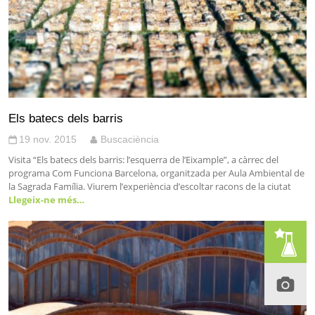
Els batecs dels barris
19 nov. 2015
Buscaciència
Visita “Els batecs dels barris: l’esquerra de l’Eixample”, a càrrec del
programa Com Funciona Barcelona, organitzada per Aula Ambiental de
la Sagrada Família. Viurem l’experiència d’escoltar racons de la ciutat
Llegeix-ne més…