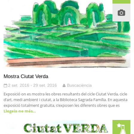
Mostra Ciutat Verda
2 set. 2016 - 29 set. 2016
Buscaciència
Exposició on es mostra les obres resultants del cicle Ciutat Verda, cicle
d’art, medi ambient i ciutat, a la Biblioteca Sagrada Família. En aquesta
exposició totalment gratuïta, s’exposen les diferents obres que es
Llegeix-ne més…