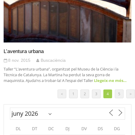
L’aventura urbana
8 nov. 2015
Buscaciència
Taller “L’aventura urbana”, organitzat pel Museu de la Ciència i la
Tècnica de Catalunya. La Martina ha perdut la seva gorra de
maquinista. Ajuda’ns a trobar-la! A l’espai del Taller
Llegeix-ne més…
<
1
2
3
4
5
>
DL
DT
DC
DJ
DV
DS
DG