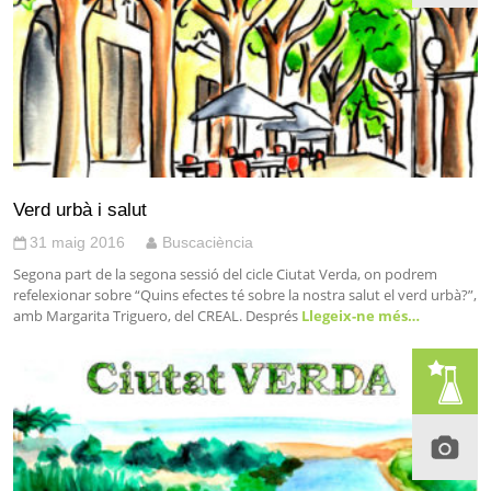
Verd urbà i salut
31 maig 2016
Buscaciència
Segona part de la segona sessió del cicle Ciutat Verda, on podrem
refelexionar sobre “Quins efectes té sobre la nostra salut el verd urbà?”,
amb Margarita Triguero, del CREAL. Després
Llegeix-ne més…