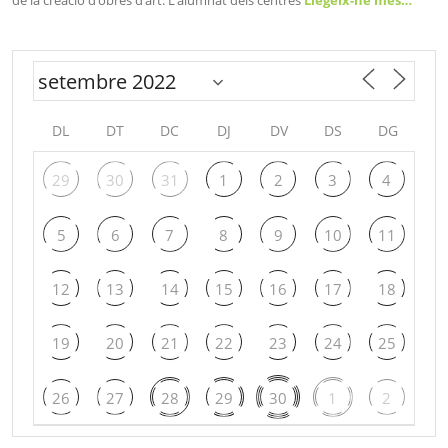
de la creació d’obres d’art. L’alumnat dels centres
Llegeix-ne més…
DL
DT
DC
DJ
DV
DS
DG
29
30
31
1
2
3
4
5
6
7
8
9
10
11
12
13
14
15
16
17
18
19
20
21
22
23
24
25
26
27
28
29
30
1
2