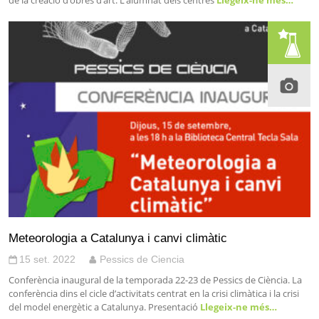
de la creació d’obres d’art. L’alumnat dels centres
Llegeix-ne més…
Meteorologia a Catalunya i canvi climàtic
15 set. 2022
Pessics de Ciencia
Conferència inaugural de la temporada 22-23 de Pessics de Ciència. La
conferència dins el cicle d’activitats centrat en la crisi climàtica i la crisi
del model energètic a Catalunya. Presentació
Llegeix-ne més…