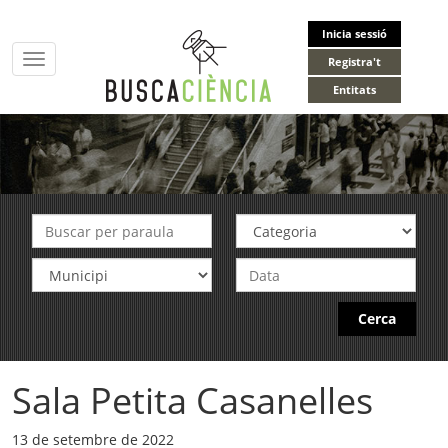
Inicia sessió
Toggle
Registra't
navigation
Entitats
Cerca
Sala Petita Casanelles
13 de setembre de 2022