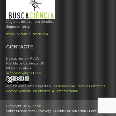
L'agenda de la cultura científica
Segueix-nos a:
https://x.com/buscaciencia
CONTACTE
Buscaciència – ACCC
Rambla de Catalunya, 10
08007 Barcelona
acccgestio@gmail.com
Aquest portal està subjecte a una
llicència de Creative Commons
Reconeixement-NoComercial 4.0 Internacional
Copyright 2014
Codelic
Sobre Buscaciència
/
Avís legal
/
Política de privacitat
/
Contacte