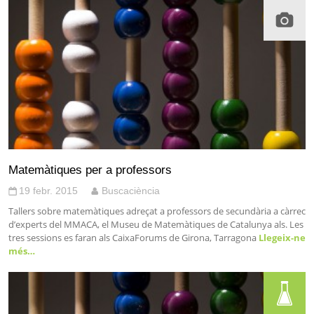
Matemàtiques per a professors
19 febr. 2015
Buscaciència
Tallers sobre matemàtiques adreçat a professors de secundària a càrrec
d’experts del MMACA, el Museu de Matemàtiques de Catalunya als. Les
tres sessions es faran als CaixaForums de Girona, Tarragona
Llegeix-ne
més…