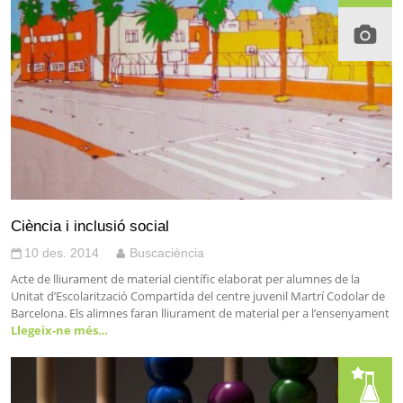
Ciència i inclusió social
10 des. 2014
Buscaciència
Acte de lliurament de material científic elaborat per alumnes de la
Unitat d’Escolarització Compartida del centre juvenil Martrí Codolar de
Barcelona. Els alimnes faran lliurament de material per a l’ensenyament
Llegeix-ne més…