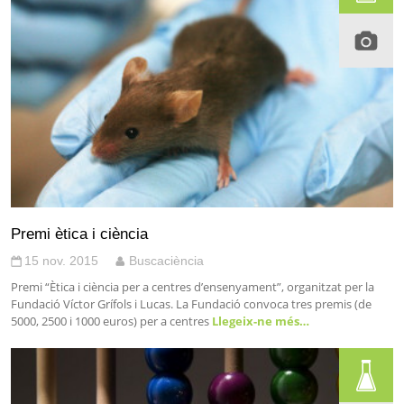
Premi ètica i ciència
15 nov. 2015
Buscaciència
Premi “Ètica i ciència per a centres d’ensenyament”, organitzat per la
Fundació Víctor Grífols i Lucas. La Fundació convoca tres premis (de
5000, 2500 i 1000 euros) per a centres
Llegeix-ne més…