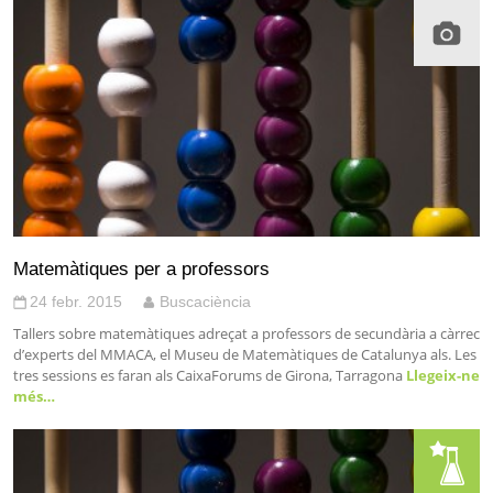
Matemàtiques per a professors
24 febr. 2015
Buscaciència
Tallers sobre matemàtiques adreçat a professors de secundària a càrrec
d’experts del MMACA, el Museu de Matemàtiques de Catalunya als. Les
tres sessions es faran als CaixaForums de Girona, Tarragona
Llegeix-ne
més…