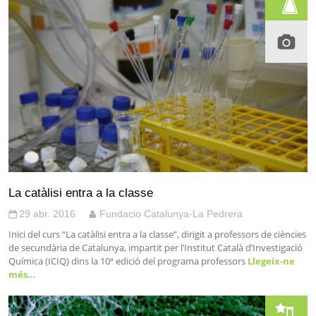
La catàlisi entra a la classe
29 abr. 2016
Fundacio Catalunya-La Pedrera
Inici del curs “La catàlisi entra a la classe”, dirigit a professors de ciències
de secundària de Catalunya, impartit per l’Institut Català d’Investigació
Química (ICIQ) dins la 10ª edició del programa professors
Llegeix-ne
més…