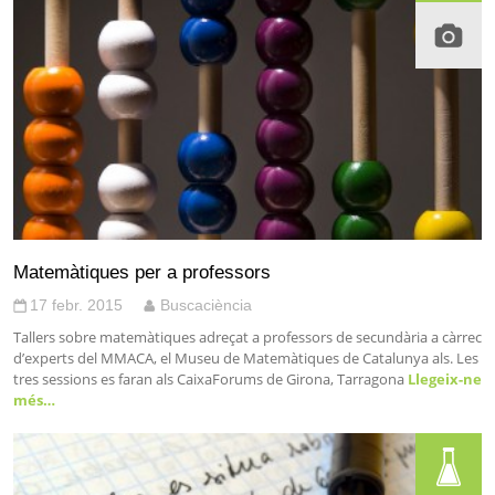
Matemàtiques per a professors
17 febr. 2015
Buscaciència
Tallers sobre matemàtiques adreçat a professors de secundària a càrrec
d’experts del MMACA, el Museu de Matemàtiques de Catalunya als. Les
tres sessions es faran als CaixaForums de Girona, Tarragona
Llegeix-ne
més…