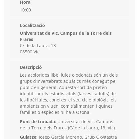
Hora
10:00
Localització
Universitat de Vic. Campus de la Torre dels
Frares
C/ de la Laura, 13
08500 Vic
Descripció
Les acolorides libèl·lules o odonats són un dels
grups d’invertebrats aquàtics més conegut pel
públic en general. Aquesta sortida pretén
identificar els estadis vitals (larves i adults) de
les libèl·lules, conèixer el seu cicle biològic, els
ambients on viuen, com s’alimenten i quines
famílies o espècies hi ha a Osona.
Punt de trobada:
Universitat de Vic. Campus
de la Torre dels Frares (C/ de la Laura, 13. Vic).
Guiatge:
Josep García Moreno. Grup Oxygastra