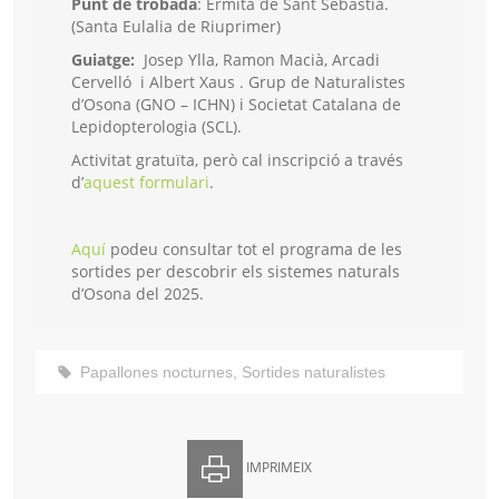
Punt de trobada
: Ermita de Sant Sebastià.
(Santa Eulalia de Riuprimer)
Guiatge:
Josep Ylla, Ramon Macià, Arcadi
Cervelló i Albert Xaus . Grup de Naturalistes
d’Osona (GNO – ICHN) i Societat Catalana de
Lepidopterologia (SCL).
Activitat gratuïta, però cal inscripció a través
d’
aquest formulari
.
Aquí
podeu consultar tot el programa de les
sortides per descobrir els sistemes naturals
d’Osona del 2025.
Papallones nocturnes
,
Sortides naturalistes
IMPRIMEIX