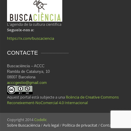
L'agenda de la cultura científica
Segueix-nos a:
https://x.com/buscaciencia
CONTACTE
Buscaciència – ACCC
Rambla de Catalunya, 10
08007 Barcelona
acccgestio@gmail.com
Aquest portal està subjecte a una
llicència de Creative Commons
Reconeixement-NoComercial 4.0 Internacional
Copyright 2014
Codelic
Sobre Buscaciència
/
Avís legal
/
Política de privacitat
/
Contacte