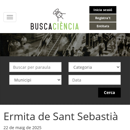
Inicia sessió
Toggle
Registra't
navigation
Entitats
Cerca
Ermita de Sant Sebastià
22 de maig de 2025