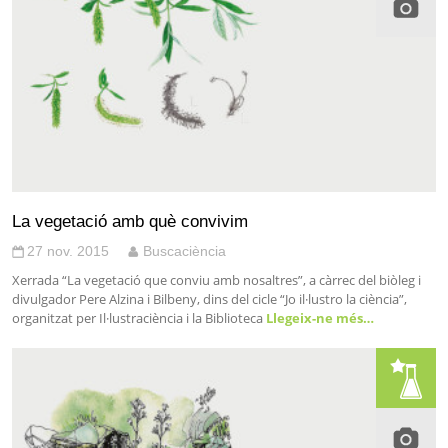
La vegetació amb què convivim
27 nov. 2015
Buscaciència
Xerrada “La vegetació que conviu amb nosaltres”, a càrrec del biòleg i
divulgador Pere Alzina i Bilbeny, dins del cicle “Jo il·lustro la ciència”,
organitzat per Il·lustraciència i la Biblioteca
Llegeix-ne més…