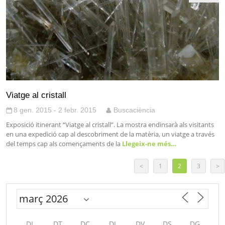
Viatge al cristall
8 gen. 2015 - 2 febr. 2015
Buscaciència
Exposició itinerant “Viatge al cristall”. La mostra endinsarà als visitants
en una expedició cap al descobriment de la matèria, un viatge a través
del temps cap als començaments de la
Llegeix-ne més…
<
1
2
3
>
DL
DT
DC
DJ
DV
DS
DG