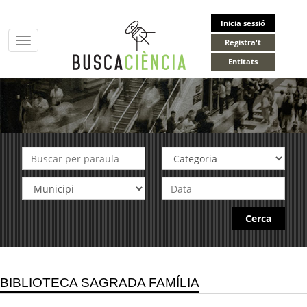
Inicia sessió
Toggle
Registra't
navigation
Entitats
Cerca
BIBLIOTECA SAGRADA FAMÍLIA