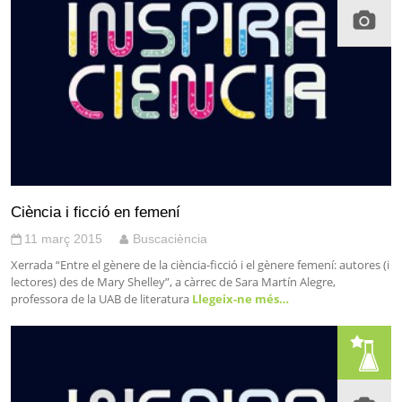
Ciència i ficció en femení
11 març 2015
Buscaciència
Xerrada “Entre el gènere de la ciència-ficció i el gènere femení: autores (i
lectores) des de Mary Shelley”, a càrrec de Sara Martín Alegre,
professora de la UAB de literatura
Llegeix-ne més…