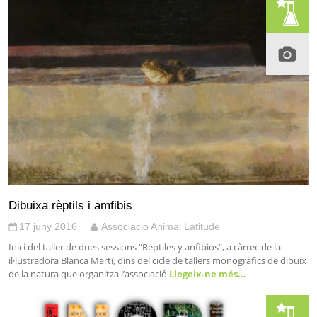
Dibuixa rèptils i amfibis
17 juny 2016
Associacio Animal Latitude
Inici del taller de dues sessions “Reptiles y anfibios”, a càrrec de la
il·lustradora Blanca Martí, dins del cicle de tallers monogràfics de dibuix
de la natura que organitza l’associació
Llegeix-ne més…