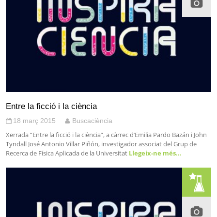
Entre la ficció i la ciència
18 març 2015
Buscaciència
Xerrada “Entre la ficció i la ciència”, a càrrec d’Emilia Pardo Bazán i John
Tyndall José Antonio Villar Piñón, investigador associat del Grup de
Recerca de Física Aplicada de la Universitat
Llegeix-ne més…