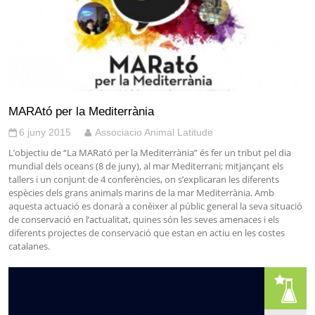
MARAtó per la Mediterrània
6 juny 2015
Associacio Animal Latitude
L’objectiu de “La MARató per la Mediterrània” és fer un tribut pel dia
mundial dels oceans (8 de juny), al mar Mediterrani; mitjançant els
tallers i un conjunt de 4 conferències, on s’explicaran les diferents
espècies dels grans animals marins de la mar Mediterrània. Amb
aquesta actuació es donarà a conèixer al públic general la seva situació
de conservació en l’actualitat, quines són les seves amenaces i els
diferents projectes de conservació que estan en actiu en les costes
catalanes.