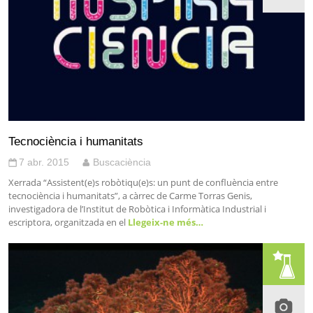
Tecnociència i humanitats
7 abr. 2015
Buscaciència
Xerrada “Assistent(e)s robòtiqu(e)s: un punt de confluència entre
tecnociència i humanitats”, a càrrec de Carme Torras Genis,
investigadora de l’Institut de Robòtica i Informàtica Industrial i
escriptora, organitzada en el
Llegeix-ne més…