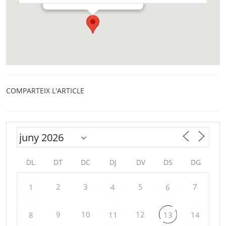
COMPARTEIX L'ARTICLE
DL
DT
DC
DJ
DV
DS
DG
2
3
5
7
1
4
6
9
10
12
8
11
13
14