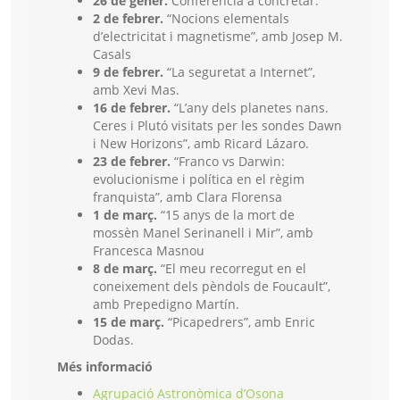
26 de gener.
Conferència a concretar.
2 de febrer.
“Nocions elementals
d’electricitat i magnetisme”, amb Josep M.
Casals
9 de febrer.
“La seguretat a Internet”,
amb Xevi Mas.
16 de febrer.
“L’any dels planetes nans.
Ceres i Plutó visitats per les sondes Dawn
i New Horizons”, amb Ricard Lázaro.
23 de febrer.
“Franco vs Darwin:
evolucionisme i política en el règim
franquista”, amb Clara Florensa
1 de març.
“15 anys de la mort de
mossèn Manel Serinanell i Mir”, amb
Francesca Masnou
8 de març.
“El meu recorregut en el
coneixement dels pèndols de Foucault”,
amb Prepedigno Martín.
15 de març.
“Picapedrers”, amb Enric
Dodas.
Més informació
Agrupació Astronòmica d’Osona