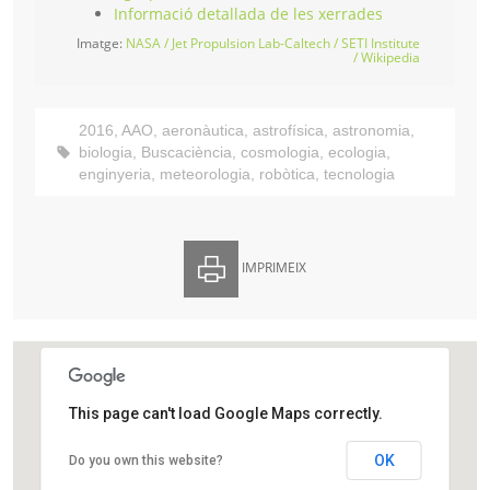
Informació detallada de les xerrades
Imatge:
NASA / Jet Propulsion Lab-Caltech / SETI Institute
/ Wikipedia
2016
,
AAO
,
aeronàutica
,
astrofísica
,
astronomia
,
biologia
,
Buscaciència
,
cosmologia
,
ecologia
,
enginyeria
,
meteorologia
,
robòtica
,
tecnologia
IMPRIMEIX
This page can't load Google Maps correctly.
Agrupació Astronòmica d’Osona
OK
Do you own this website?
Carrer del Pare Xifré, 1-3
Vic