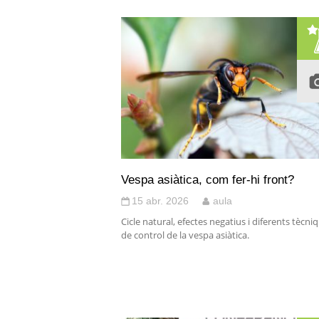
Vespa asiàtica, com fer-hi front?
15 abr. 2026
aula
Cicle natural, efectes negatius i diferents tècni
de control de la vespa asiàtica.