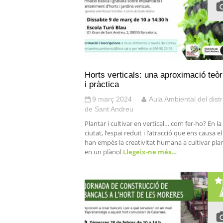
Horts verticals: una aproximació teòr
i pràctica
9 març 2024
Aula Ambiental del distr
de Sant Andreu
Plantar i cultivar en vertical… com fer-ho? En la
ciutat, l’espai reduït i l’atracció que ens causa e
han empès la creativitat humana a cultivar pla
en un plànol
Llegeix-ne més…