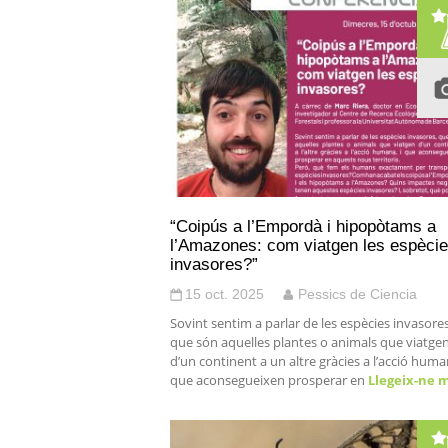
“Coipús a l’Empordà i hipopòtams a
l’Amazones: com viatgen les espèci
invasores?”
15 oct. 2025
Pessics de Ciencia
Sovint sentim a parlar de les espècies invasores
que són aquelles plantes o animals que viatge
d’un continent a un altre gràcies a l’acció human
que aconsegueixen prosperar en
Llegeix-ne 