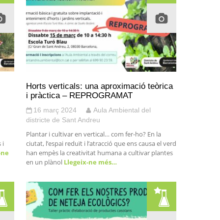
Horts verticals: una aproximació teòrica
i pràctica – REPROGRAMAT
16 març 2024
Aula Ambiental del
districte de Sant Andreu
Plantar i cultivar en vertical… com fer-ho? En la
 i
ciutat, l’espai reduït i l’atracció que ens causa el verd
-ne
han empès la creativitat humana a cultivar plantes
en un plànol
Llegeix-ne més…