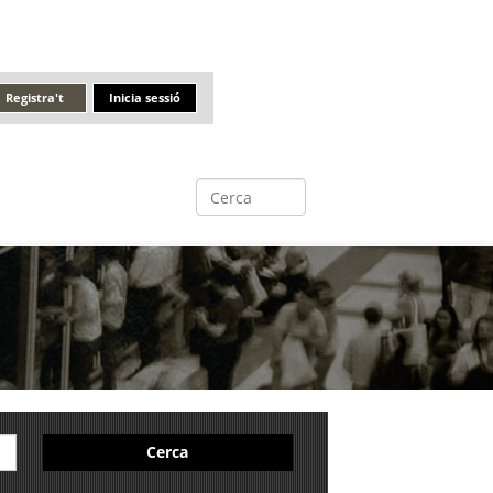
Registra't
Inicia sessió
Cerca