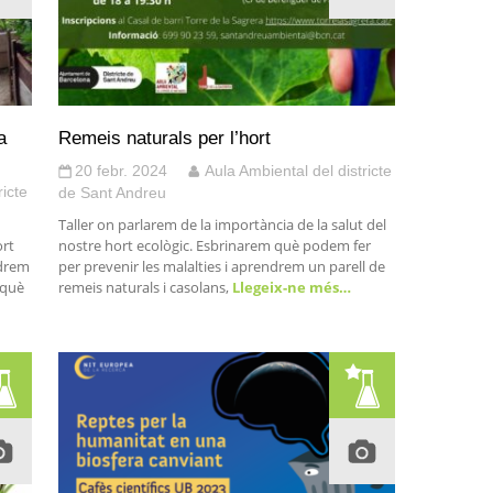
a
Remeis naturals per l’hort
20 febr. 2024
Aula Ambiental del districte
ricte
de Sant Andreu
Taller on parlarem de la importància de la salut del
ort
nostre hort ecològic. Esbrinarem què podem fer
ndrem
per prevenir les malalties i aprendrem un parell de
rquè
remeis naturals i casolans,
Llegeix-ne més…