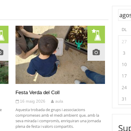
DL
27
3
10
17
24
Festa Verda del Coll
31
16 maig 2026
aula
e
Aquesta trobada de grups i associacions
compromeses amb el medi ambient que, amb la
seva mirada i compromís, enriquiran una jornada
Sup
plena de festa i valors compartits.