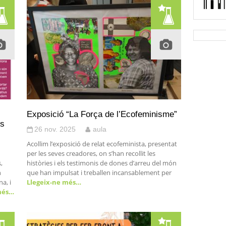
Exposició “La Força de l’Ecofeminisme”
es
26 nov. 2025
aula
Acollim l’exposició de relat ecofeminista, presentat
per les seves creadores, on s’han recollit les
,
històries i els testimonis de dones d’arreu del món
n
que han impulsat i treballen incansablement per
a, i
Llegeix-ne més…
més…