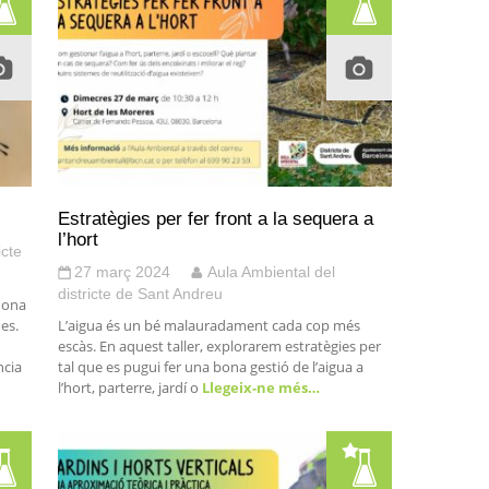
Estratègies per fer front a la sequera a
l’hort
icte
27 març 2024
Aula Ambiental del
districte de Sant Andreu
dona
es.
L’aigua és un bé malauradament cada cop més
escàs. En aquest taller, explorarem estratègies per
ncia
tal que es pugui fer una bona gestió de l’aigua a
l’hort, parterre, jardí o
Llegeix-ne més…