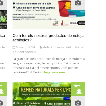
ica
Com fer els nostres productes de neteja
ecològics?
icte
5 març 2024
Aula Ambiental del districte
de Sant Andreu
La gran part dels productes de neteja que trobem a
l verd
les grans superfícies, tenen químics tòxics per la
ntes
nostra salut i la del nostre entorn. Com podem
reduir-ne l’ús? Tenim
Llegeix-ne més…