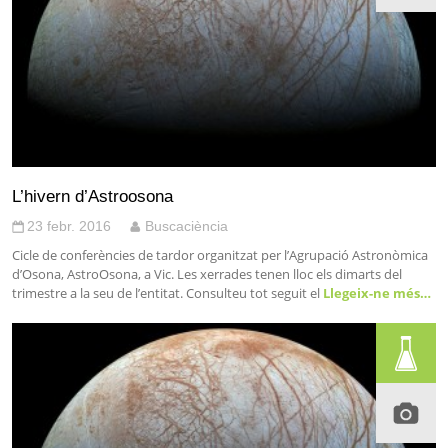
L’hivern d’Astroosona
23 febr. 2016
Buscaciència
Cicle de conferències de tardor organitzat per l’Agrupació Astronòmica
d’Osona, AstroOsona, a Vic. Les xerrades tenen lloc els dimarts del
trimestre a la seu de l’entitat. Consulteu tot seguit el
Llegeix-ne més…