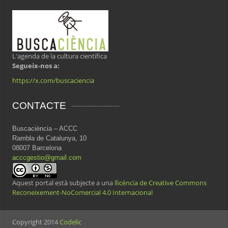
L'agenda de la cultura científica
Segueix-nos a:
https://x.com/buscaciencia
CONTACTE
Buscaciència – ACCC
Rambla de Catalunya, 10
08007 Barcelona
acccgestio@gmail.com
Aquest portal està subjecte a una
llicència de Creative Commons
Reconeixement-NoComercial 4.0 Internacional
Copyright 2014
Codelic