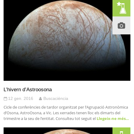
L’hivern d’Astroosona
12 gen. 2016
Buscaciència
Cicle de conferències de tardor organitzat per l’Agrupació Astronòmica
d’Osona, AstroOsona, a Vic. Les xerrades tenen lloc els dimarts del
trimestre a la seu de l’entitat. Consulteu tot seguit el
Llegeix-ne més…