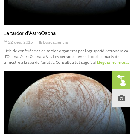
La tardor d’AstroOsona
22 des. 2015
Buscaciència
Cicle de conferències de tardor organitzat per l’Agrupació Astronòmica
d’Osona, AstroOsona, a Vic. Les xerrades tenen lloc els dimarts del
trimestre a la seu de l’entitat. Consulteu tot seguit el
Llegeix-ne més…