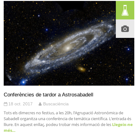
Conferències de tardor a Astrosabadell
18 oct. 2017
Buscaciència
Tots els dimecres no festius, a les 20h, l’Agrupació Astronòmica de
Sabadell organitza una conferència de temàtica científica. L’entrada és
lliure. En aquest enllaç, podeu trobar més informació de les
Llegeix-ne
més…