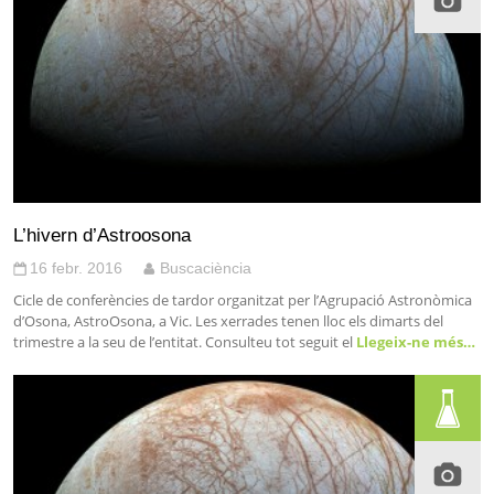
L’hivern d’Astroosona
16 febr. 2016
Buscaciència
Cicle de conferències de tardor organitzat per l’Agrupació Astronòmica
d’Osona, AstroOsona, a Vic. Les xerrades tenen lloc els dimarts del
trimestre a la seu de l’entitat. Consulteu tot seguit el
Llegeix-ne més…