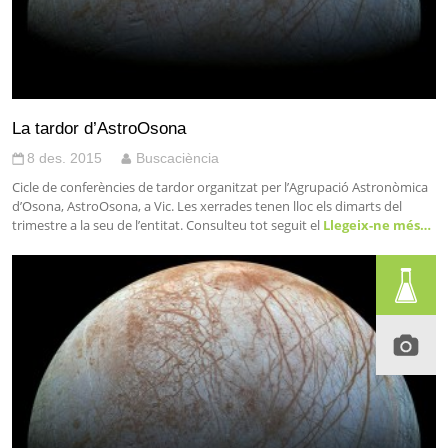
La tardor d’AstroOsona
8 des. 2015
Buscaciència
Cicle de conferències de tardor organitzat per l’Agrupació Astronòmica
d’Osona, AstroOsona, a Vic. Les xerrades tenen lloc els dimarts del
trimestre a la seu de l’entitat. Consulteu tot seguit el
Llegeix-ne més…