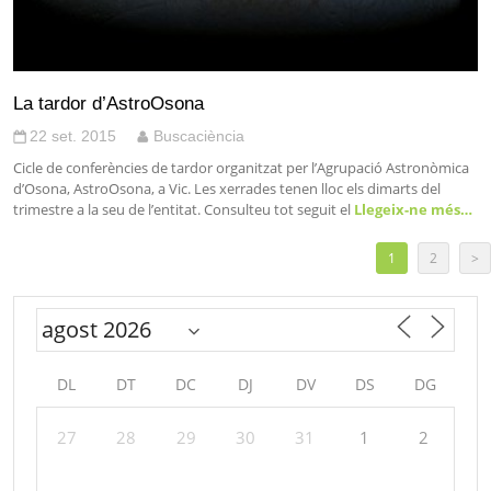
La tardor d’AstroOsona
22 set. 2015
Buscaciència
Cicle de conferències de tardor organitzat per l’Agrupació Astronòmica
d’Osona, AstroOsona, a Vic. Les xerrades tenen lloc els dimarts del
trimestre a la seu de l’entitat. Consulteu tot seguit el
Llegeix-ne més…
1
2
>
DL
DT
DC
DJ
DV
DS
DG
27
28
29
30
31
1
2