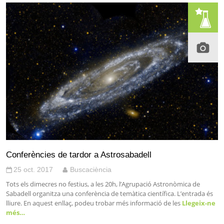
Conferències de tardor a Astrosabadell
25 oct. 2017
Buscaciència
Tots els dimecres no festius, a les 20h, l’Agrupació Astronòmica de
Sabadell organitza una conferència de temàtica científica. L’entrada és
lliure. En aquest enllaç, podeu trobar més informació de les
Llegeix-ne
més…