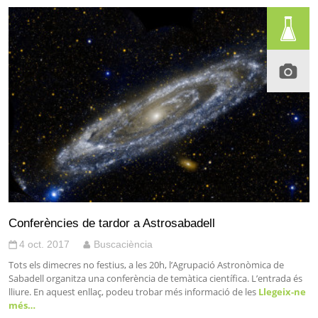
Conferències de tardor a Astrosabadell
4 oct. 2017
Buscaciència
Tots els dimecres no festius, a les 20h, l’Agrupació Astronòmica de
Sabadell organitza una conferència de temàtica científica. L’entrada és
lliure. En aquest enllaç, podeu trobar més informació de les
Llegeix-ne
més…