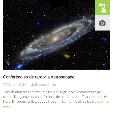
Conferències de tardor a Astrosabadell
11 oct. 2017
Buscaciència
Tots els dimecres no festius, a les 20h, l’Agrupació Astronòmica de
Sabadell organitza una conferència de temàtica científica. L’entrada és
lliure. En aquest enllaç, podeu trobar més informació de les
Llegeix-ne
més…