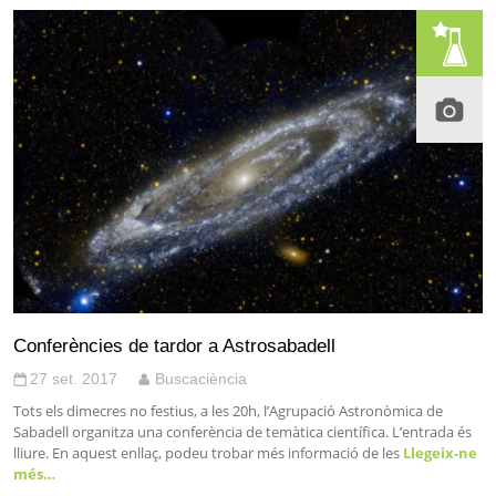
Conferències de tardor a Astrosabadell
27 set. 2017
Buscaciència
Tots els dimecres no festius, a les 20h, l’Agrupació Astronòmica de
Sabadell organitza una conferència de temàtica científica. L’entrada és
lliure. En aquest enllaç, podeu trobar més informació de les
Llegeix-ne
més…