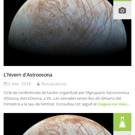
L’hivern d’Astroosona
2 febr. 2016
Buscaciència
Cicle de conferències de tardor organitzat per l’Agrupació Astronòmica
d’Osona, AstroOsona, a Vic. Les xerrades tenen lloc els dimarts del
trimestre a la seu de l’entitat. Consulteu tot seguit el
Llegeix-ne més…