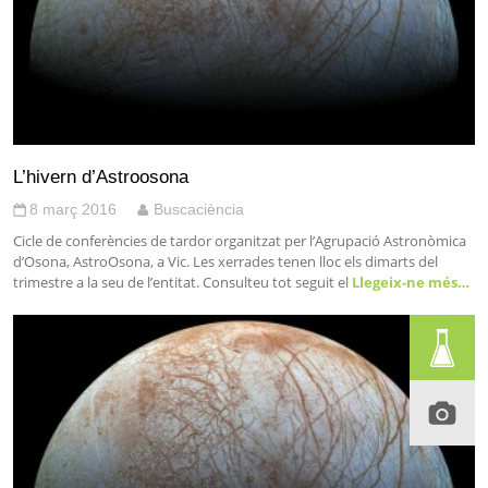
L’hivern d’Astroosona
8 març 2016
Buscaciència
Cicle de conferències de tardor organitzat per l’Agrupació Astronòmica
d’Osona, AstroOsona, a Vic. Les xerrades tenen lloc els dimarts del
trimestre a la seu de l’entitat. Consulteu tot seguit el
Llegeix-ne més…