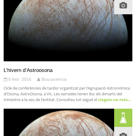
L’hivern d’Astroosona
9 febr. 2016
Buscaciència
Cicle de conferències de tardor organitzat per l’Agrupació Astronòmica
d’Osona, AstroOsona, a Vic. Les xerrades tenen lloc els dimarts del
trimestre a la seu de l’entitat. Consulteu tot seguit el
Llegeix-ne més…