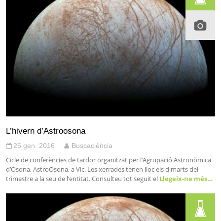
L’hivern d’Astroosona
26 gen. 2016
Buscaciència
Cicle de conferències de tardor organitzat per l’Agrupació Astronòmica
d’Osona, AstroOsona, a Vic. Les xerrades tenen lloc els dimarts del
trimestre a la seu de l’entitat. Consulteu tot seguit el
Llegeix-ne més…