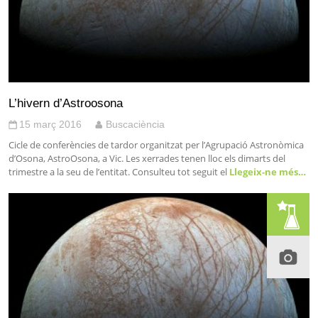
L’hivern d’Astroosona
15 març 2016
Buscaciència
Cicle de conferències de tardor organitzat per l’Agrupació Astronòmica
d’Osona, AstroOsona, a Vic. Les xerrades tenen lloc els dimarts del
trimestre a la seu de l’entitat. Consulteu tot seguit el
Llegeix-ne més…