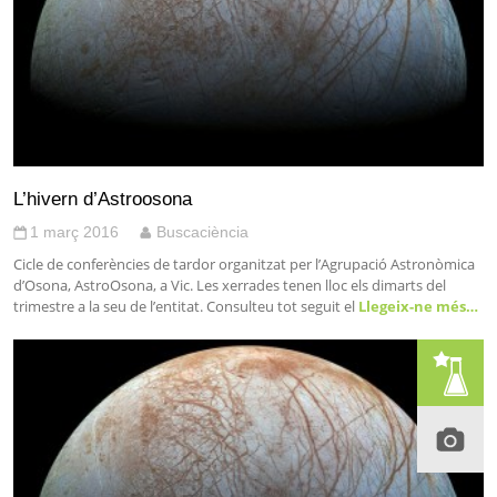
L’hivern d’Astroosona
1 març 2016
Buscaciència
Cicle de conferències de tardor organitzat per l’Agrupació Astronòmica
d’Osona, AstroOsona, a Vic. Les xerrades tenen lloc els dimarts del
trimestre a la seu de l’entitat. Consulteu tot seguit el
Llegeix-ne més…