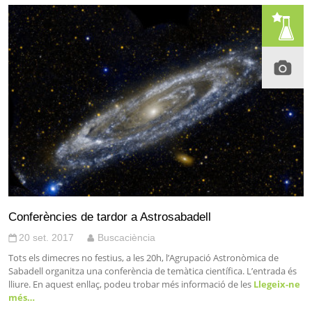
Conferències de tardor a Astrosabadell
20 set. 2017
Buscaciència
Tots els dimecres no festius, a les 20h, l’Agrupació Astronòmica de
Sabadell organitza una conferència de temàtica científica. L’entrada és
lliure. En aquest enllaç, podeu trobar més informació de les
Llegeix-ne
més…