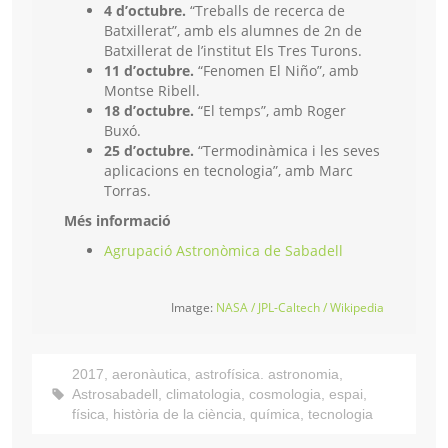
4 d’octubre.
“Treballs de recerca de
Batxillerat”, amb els alumnes de 2n de
Batxillerat de l’institut Els Tres Turons.
11 d’octubre.
“Fenomen El Niño”, amb
Montse Ribell.
18 d’octubre.
“El temps”, amb Roger
Buxó.
25 d’octubre.
“Termodinàmica i les seves
aplicacions en tecnologia”, amb Marc
Torras.
Més informació
Agrupació Astronòmica de Sabadell
Imatge:
NASA / JPL-Caltech / Wikipedia
2017
,
aeronàutica
,
astrofísica. astronomia
,
Astrosabadell
,
climatologia
,
cosmologia
,
espai
,
física
,
història de la ciència
,
química
,
tecnologia