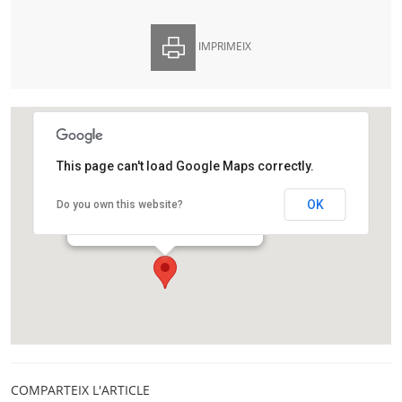
IMPRIMEIX
This page can't load Google Maps correctly.
Agrupació Astronòmica de Sabadell
OK
Do you own this website?
Prat de la Riba, s/n
Sabadell
COMPARTEIX L'ARTICLE