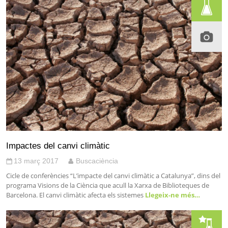
Impactes del canvi climàtic
13 març 2017
Buscaciència
Cicle de conferències “L’impacte del canvi climàtic a Catalunya”, dins del
programa Visions de la Ciència que acull la Xarxa de Biblioteques de
Barcelona. El canvi climàtic afecta els sistemes
Llegeix-ne més…