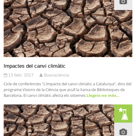
Impactes del canvi climàtic
13 febr. 2017
Buscaciència
Cicle de conferències “L’impacte del canvi climàtic a Catalunya”, dins del
programa Visions de la Ciència que acull la Xarxa de Biblioteques de
Barcelona. El canvi climàtic afecta els sistemes
Llegeix-ne més…