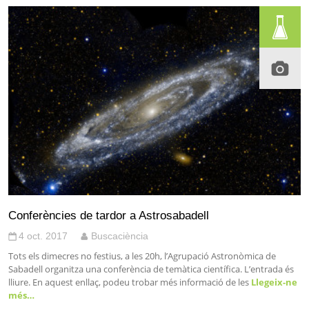
Conferències de tardor a Astrosabadell
4 oct. 2017
Buscaciència
Tots els dimecres no festius, a les 20h, l’Agrupació Astronòmica de
Sabadell organitza una conferència de temàtica científica. L’entrada és
lliure. En aquest enllaç, podeu trobar més informació de les
Llegeix-ne
més…