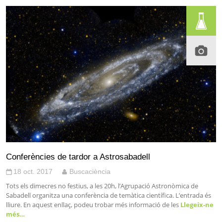
Conferències de tardor a Astrosabadell
18 oct. 2017
Buscaciència
Tots els dimecres no festius, a les 20h, l’Agrupació Astronòmica de
Sabadell organitza una conferència de temàtica científica. L’entrada és
lliure. En aquest enllaç, podeu trobar més informació de les
Llegeix-ne
més…