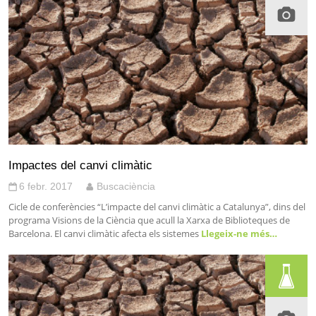
Impactes del canvi climàtic
6 febr. 2017
Buscaciència
Cicle de conferències “L’impacte del canvi climàtic a Catalunya”, dins del
programa Visions de la Ciència que acull la Xarxa de Biblioteques de
Barcelona. El canvi climàtic afecta els sistemes
Llegeix-ne més…