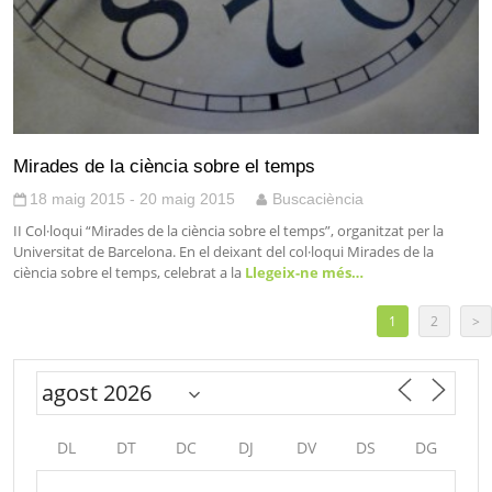
Mirades de la ciència sobre el temps
18 maig 2015 - 20 maig 2015
Buscaciència
II Col·loqui “Mirades de la ciència sobre el temps”, organitzat per la
Universitat de Barcelona. En el deixant del col·loqui Mirades de la
ciència sobre el temps, celebrat a la
Llegeix-ne més…
1
2
>
DL
DT
DC
DJ
DV
DS
DG