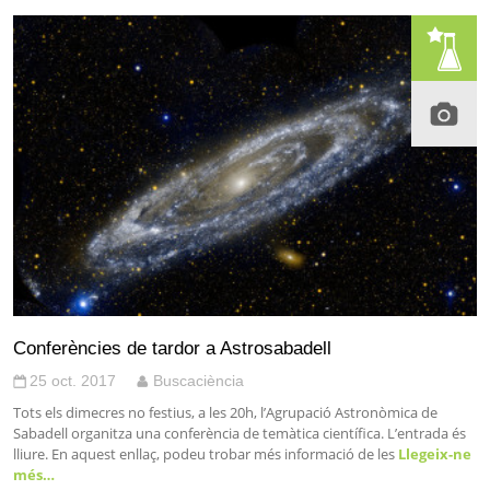
Conferències de tardor a Astrosabadell
25 oct. 2017
Buscaciència
Tots els dimecres no festius, a les 20h, l’Agrupació Astronòmica de
Sabadell organitza una conferència de temàtica científica. L’entrada és
lliure. En aquest enllaç, podeu trobar més informació de les
Llegeix-ne
més…