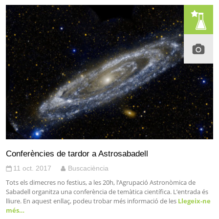
Conferències de tardor a Astrosabadell
11 oct. 2017
Buscaciència
Tots els dimecres no festius, a les 20h, l’Agrupació Astronòmica de
Sabadell organitza una conferència de temàtica científica. L’entrada és
lliure. En aquest enllaç, podeu trobar més informació de les
Llegeix-ne
més…