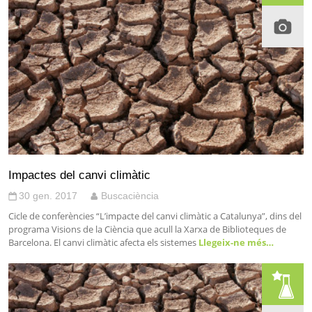
Impactes del canvi climàtic
30 gen. 2017
Buscaciència
Cicle de conferències “L’impacte del canvi climàtic a Catalunya”, dins del
programa Visions de la Ciència que acull la Xarxa de Biblioteques de
Barcelona. El canvi climàtic afecta els sistemes
Llegeix-ne més…