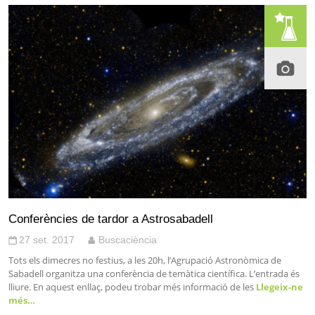
Conferències de tardor a Astrosabadell
27 set. 2017
Buscaciència
Tots els dimecres no festius, a les 20h, l’Agrupació Astronòmica de
Sabadell organitza una conferència de temàtica científica. L’entrada és
lliure. En aquest enllaç, podeu trobar més informació de les
Llegeix-ne
més…