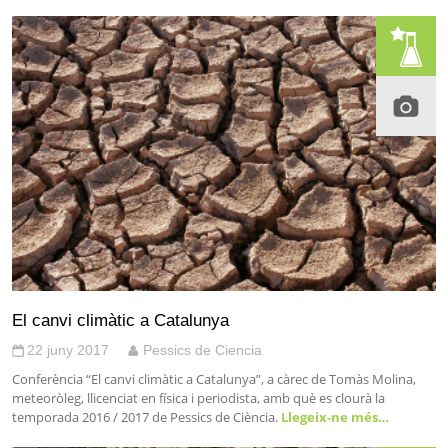
El canvi climàtic a Catalunya
22 juny 2017
Pessics de Ciencia
Conferència “El canvi climàtic a Catalunya”, a càrec de Tomàs Molina,
meteoròleg, llicenciat en física i periodista, amb què es clourà la
temporada 2016 / 2017 de Pessics de Ciència.
Llegeix-ne més…