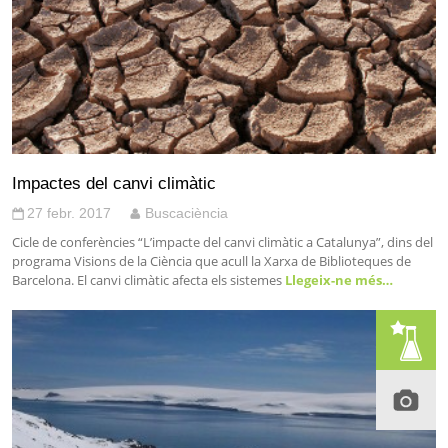
Impactes del canvi climàtic
27 febr. 2017
Buscaciència
Cicle de conferències “L’impacte del canvi climàtic a Catalunya”, dins del
programa Visions de la Ciència que acull la Xarxa de Biblioteques de
Barcelona. El canvi climàtic afecta els sistemes
Llegeix-ne més…