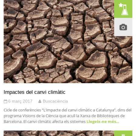
Impactes del canvi climàtic
6 març 2017
Buscaciència
Cicle de conferències “L’impacte del canvi climàtic a Catalunya”, dins del
programa Visions de la Ciència que acull la Xarxa de Biblioteques de
Barcelona. El canvi climàtic afecta els sistemes
Llegeix-ne més…