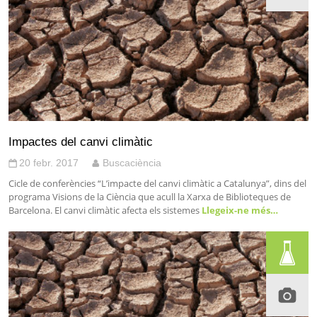
Impactes del canvi climàtic
20 febr. 2017
Buscaciència
Cicle de conferències “L’impacte del canvi climàtic a Catalunya”, dins del
programa Visions de la Ciència que acull la Xarxa de Biblioteques de
Barcelona. El canvi climàtic afecta els sistemes
Llegeix-ne més…