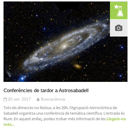
Conferències de tardor a Astrosabadell
20 set. 2017
Buscaciència
Tots els dimecres no festius, a les 20h, l’Agrupació Astronòmica de
Sabadell organitza una conferència de temàtica científica. L’entrada és
lliure. En aquest enllaç, podeu trobar més informació de les
Llegeix-ne
més…