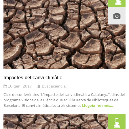
Impactes del canvi climàtic
16 gen. 2017
Buscaciència
Cicle de conferències “L’impacte del canvi climàtic a Catalunya”, dins del
programa Visions de la Ciència que acull la Xarxa de Biblioteques de
Barcelona. El canvi climàtic afecta els sistemes
Llegeix-ne més…