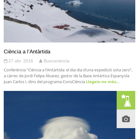
Ciència a l’Antàrtida
27 abr. 2016
Buscaciència
Conferència “Ciència a l’Antàrtida: el dia dia d’una expedició sota zero”,
a càrrec de Jordi Felipe Álvarez, gestor de la Base Antàrtica Espanyola
Juan Carlos I, dins del programa ConsCiència
Llegeix-ne més…