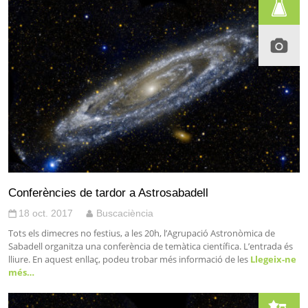
Conferències de tardor a Astrosabadell
18 oct. 2017
Buscaciència
Tots els dimecres no festius, a les 20h, l’Agrupació Astronòmica de
Sabadell organitza una conferència de temàtica científica. L’entrada és
lliure. En aquest enllaç, podeu trobar més informació de les
Llegeix-ne
més…