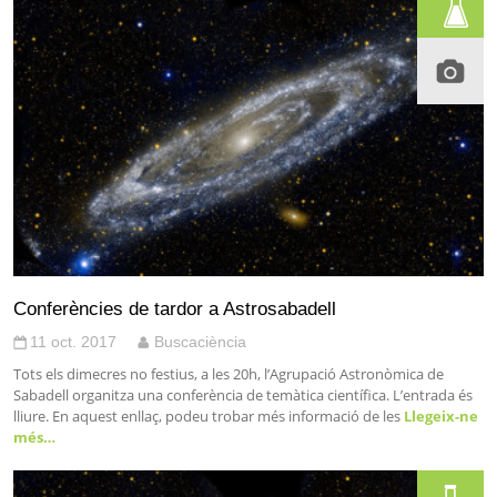
Conferències de tardor a Astrosabadell
11 oct. 2017
Buscaciència
Tots els dimecres no festius, a les 20h, l’Agrupació Astronòmica de
Sabadell organitza una conferència de temàtica científica. L’entrada és
lliure. En aquest enllaç, podeu trobar més informació de les
Llegeix-ne
més…