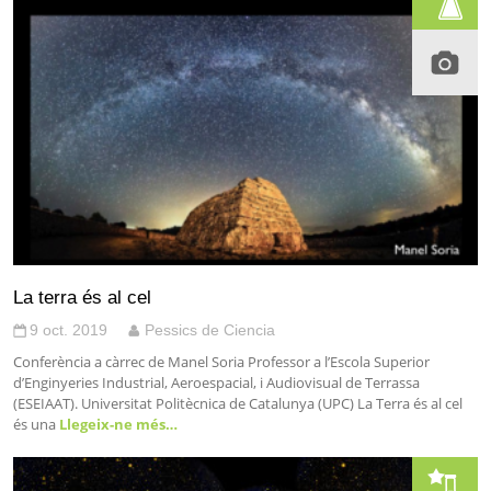
La terra és al cel
9 oct. 2019
Pessics de Ciencia
Conferència a càrrec de Manel Soria Professor a l’Escola Superior
d’Enginyeries Industrial, Aeroespacial, i Audiovisual de Terrassa
(ESEIAAT). Universitat Politècnica de Catalunya (UPC) La Terra és al cel
és una
Llegeix-ne més…