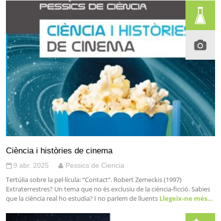
Ciència i històries de cinema
9 abr. 2025
Pessics de Ciencia
Tertúlia sobre la pel·lícula: “Contact“. Robert Zemeckis (1997)
Extraterrestres? Un tema que no és exclusiu de la ciència-ficció. Sabies
que la ciència real ho estudia? I no parlem de lluents
Llegeix-ne més…