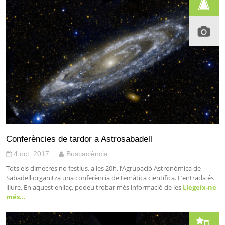
Conferències de tardor a Astrosabadell
4 oct. 2017
Buscaciència
Tots els dimecres no festius, a les 20h, l’Agrupació Astronòmica de
Sabadell organitza una conferència de temàtica científica. L’entrada és
lliure. En aquest enllaç, podeu trobar més informació de les
Llegeix-ne
més…