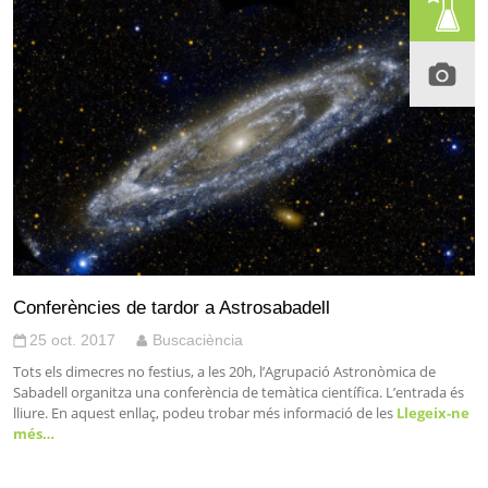
Conferències de tardor a Astrosabadell
25 oct. 2017
Buscaciència
Tots els dimecres no festius, a les 20h, l’Agrupació Astronòmica de
Sabadell organitza una conferència de temàtica científica. L’entrada és
lliure. En aquest enllaç, podeu trobar més informació de les
Llegeix-ne
més…