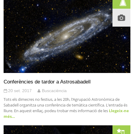
Conferències de tardor a Astrosabadell
20 set. 2017
Buscaciència
Tots els dimecres no festius, a les 20h, l’Agrupació Astronòmica de
Sabadell organitza una conferència de temàtica científica. L’entrada és
lliure. En aquest enllaç, podeu trobar més informació de les
Llegeix-ne
més…