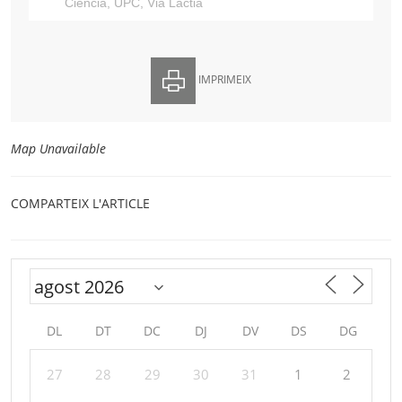
Ciència
,
UPC
,
Via Làctia
IMPRIMEIX
Map Unavailable
COMPARTEIX L'ARTICLE
DL
DT
DC
DJ
DV
DS
DG
27
28
29
30
31
1
2