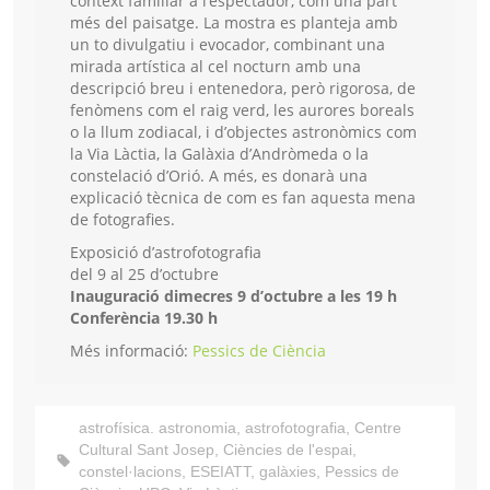
context familiar a l’espectador, com una part
més del paisatge. La mostra es planteja amb
un to divulgatiu i evocador, combinant una
mirada artística al cel nocturn amb una
descripció breu i entenedora, però rigorosa, de
fenòmens com el raig verd, les aurores boreals
o la llum zodiacal, i d’objectes astronòmics com
la Via Làctia, la Galàxia d’Andròmeda o la
constelació d’Orió. A més, es donarà una
explicació tècnica de com es fan aquesta mena
de fotografies.
Exposició d’astrofotografia
del 9 al 25 d’octubre
Inauguració dimecres 9 d’octubre a les 19 h
Conferència 19.30 h
Més informació:
Pessics de Ciència
astrofísica. astronomia
,
astrofotografia
,
Centre
Cultural Sant Josep
,
Ciències de l'espai
,
constel·lacions
,
ESEIATT
,
galàxies
,
Pessics de