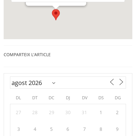
COMPARTEIX L'ARTICLE
DL
DT
DC
DJ
DV
DS
DG
27
28
29
30
31
1
2
3
4
5
6
7
8
9