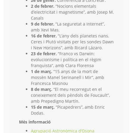
26 de gener.
Conferència a concretar.
2 de febrer.
“Nocions elementals
d’electricitat i magnetisme”, amb Josep M.
Casals
9 de febrer.
“La seguretat a Internet”,
amb Xevi Mas.
16 de febrer.
“L’any dels planetes nans.
Ceres i Plutó visitats per les sondes Dawn
i New Horizons”, amb Ricard Lázaro.
23 de febrer.
“Franco vs Darwin:
evolucionisme i política en el règim
franquista”, amb Clara Florensa
1 de març.
“15 anys de la mort de
mossèn Manel Serinanell i Mir”, amb
Francesca Masnou
8 de març.
“El meu recorregut en el
coneixement dels pèndols de Foucault”,
amb Prepedigno Martín.
15 de març.
“Picapedrers”, amb Enric
Dodas.
Més informació
Agrupació Astronòmica d’Osona