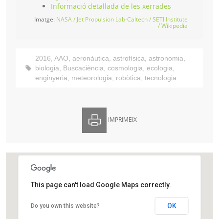
Informació detallada de les xerrades
Imatge:
NASA / Jet Propulsion Lab-Caltech / SETI Institute
/ Wikipedia
2016
,
AAO
,
aeronàutica
,
astrofísica
,
astronomia
,
biologia
,
Buscaciència
,
cosmologia
,
ecologia
,
enginyeria
,
meteorologia
,
robòtica
,
tecnologia
IMPRIMEIX
This page can't load Google Maps correctly.
Agrupació Astronòmica d’Osona
OK
Do you own this website?
Carrer del Pare Xifré, 1-3
Vic