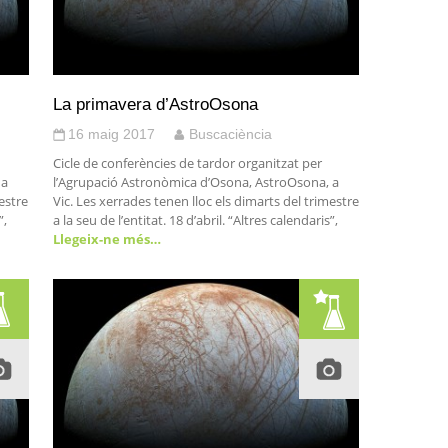
La primavera d’AstroOsona
16 maig 2017
Buscaciència
Cicle de conferències de tardor organitzat per
 a
l’Agrupació Astronòmica d’Osona, AstroOsona, a
estre
Vic. Les xerrades tenen lloc els dimarts del trimestre
”,
a la seu de l’entitat. 18 d’abril. “Altres calendaris”,
Llegeix-ne més…