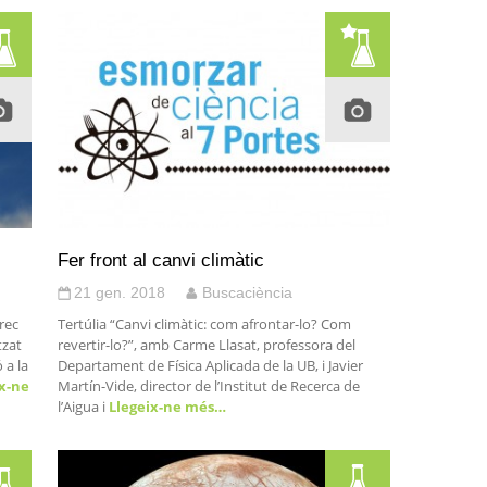
Fer front al canvi climàtic
21 gen. 2018
Buscaciència
rrec
Tertúlia “Canvi climàtic: com afrontar-lo? Com
tzat
revertir-lo?”, amb Carme Llasat, professora del
 a la
Departament de Física Aplicada de la UB, i Javier
x-ne
Martín-Vide, director de l’Institut de Recerca de
l’Aigua i
Llegeix-ne més…