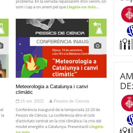
problema. En la xerrada repassarem d’on venim, on
som i cap a on anem pel que
Llegeix-ne més…
AM
DE
Meteorologia a Catalunya i canvi
climàtic
15 set. 2022
Pessics de Ciencia
el
Conferència inaugural de la temporada 22-23 de
 la
Pessics de Ciència. La conferència dins el cicle
d’activitats centrat en la crisi climàtica i la crisi del
model energètic a Catalunya. Presentació
Llegeix-
ne més…