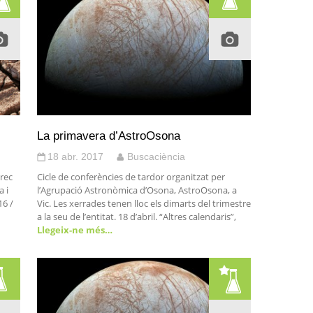
La primavera d’AstroOsona
18 abr. 2017
Buscaciència
àrec
Cicle de conferències de tardor organitzat per
a i
l’Agrupació Astronòmica d’Osona, AstroOsona, a
16 /
Vic. Les xerrades tenen lloc els dimarts del trimestre
a la seu de l’entitat. 18 d’abril. “Altres calendaris”,
Llegeix-ne més…