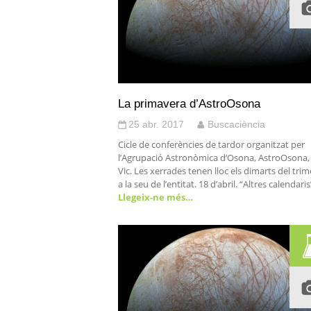
La primavera d’AstroOsona
25 abr. 2017
Buscaciència
Cicle de conferències de tardor organitzat per
l’Agrupació Astronòmica d’Osona, AstroOsona,
Vic. Les xerrades tenen lloc els dimarts del trim
a la seu de l’entitat. 18 d’abril. “Altres calendaris
Llegeix-ne més…