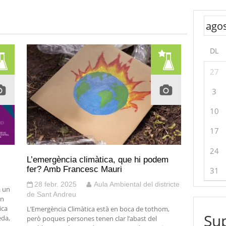
DL
27
3
10
17
24
L’emergència climàtica, que hi podem
fer? Amb Francesc Mauri
31
28 febr. 2025
Aula Ambiental del districte
a un
de Sant Andreu
en
ica
L’Emergència Climàtica està en boca de tothom,
Sup
eda,
però poques persones tenen clar l’abast del