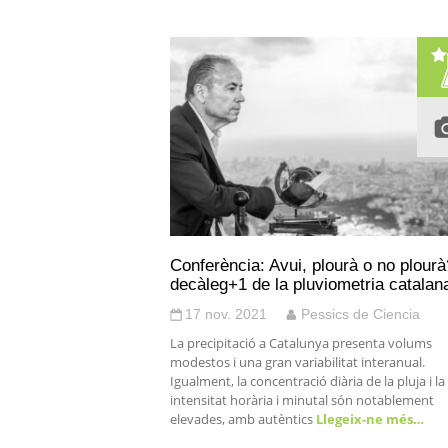
Conferència: Avui, plourà o no plourà
decàleg+1 de la pluviometria catalan
17 nov. 2021
Pessics de Ciencia
La precipitació a Catalunya presenta volums
modestos i una gran variabilitat interanual.
Igualment, la concentració diària de la pluja i la
intensitat horària i minutal són notablement
elevades, amb autèntics
Llegeix-ne més…