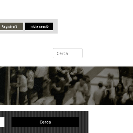
Registra't
Inicia sessió
Cerca