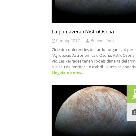
La primavera d’AstroOsona
9 maig 2017
Buscaciència
Cicle de conferències de tardor organitzat per
l’Agrupació Astronòmica d’Osona, AstroOsona,
Vic. Les xerrades tenen lloc els dimarts del trim
a la seu de l’entitat. 18 d’abril. “Altres calendaris
Llegeix-ne més…