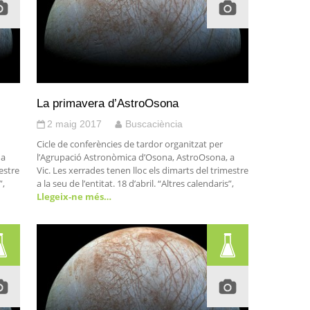
La primavera d’AstroOsona
2 maig 2017
Buscaciència
Cicle de conferències de tardor organitzat per
 a
l’Agrupació Astronòmica d’Osona, AstroOsona, a
estre
Vic. Les xerrades tenen lloc els dimarts del trimestre
”,
a la seu de l’entitat. 18 d’abril. “Altres calendaris”,
Llegeix-ne més…