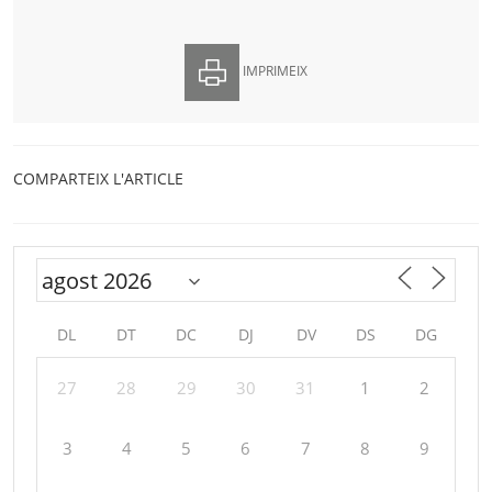
IMPRIMEIX
COMPARTEIX L'ARTICLE
DL
DT
DC
DJ
DV
DS
DG
27
28
29
30
31
1
2
3
4
5
6
7
8
9