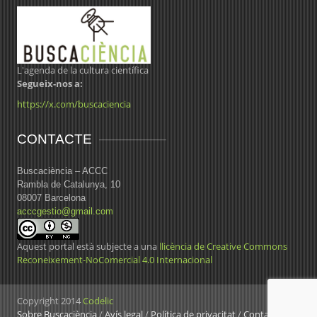
L'agenda de la cultura científica
Segueix-nos a:
https://x.com/buscaciencia
CONTACTE
Buscaciència – ACCC
Rambla de Catalunya, 10
08007 Barcelona
acccgestio@gmail.com
Aquest portal està subjecte a una
llicència de Creative Commons
Reconeixement-NoComercial 4.0 Internacional
Copyright 2014
Codelic
Sobre Buscaciència
/
Avís legal
/
Política de privacitat
/
Contacte