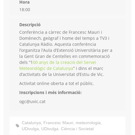
Hora
18:00
Descripció
Conferència a càrrec de Francesc Mauri i
Domènech, geògraf i home del temps a TV3 i
Catalunya Ràdio. Aquesta conferència
l’organitza l’Aula d’Extensió Universitària per a
la Gent Gran de Centelles en commemoració
dels “1
00 anys de la creació del Servei
Meteorològic de Catalunya
” i dins el marc
d’activitats de la Universitat d’Estiu de Vic.
Activitat online oberta a tot el públic.
Inscripcions i més informació:
ogc@uvic.cat
Catalunya
,
Francesc Mauri
,
meteorologia
,
UDivulga
,
UDivulga. Ciència i Societat