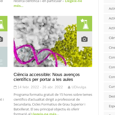
del
recerca científica i -en particular –
Llegeix-ne
més…
Acti
Acti
Acti
Ciè
Cin
Con
Con
Ciència accessible: Nous avenços
Con
científics per portar a les aules
Cur
14 febr. 2022 - 26 abr. 2022
UDivulga
Programa formatiu gratuït de 15 hores sobre temes
Des
t i
científics d’actualitat dirigit a professorat de
Secundaria, Cicles Formatius de Grau Superior i
Esp
Batxillerat. El seu principal objectiu és oferir
formació al
Llegeix-ne més…