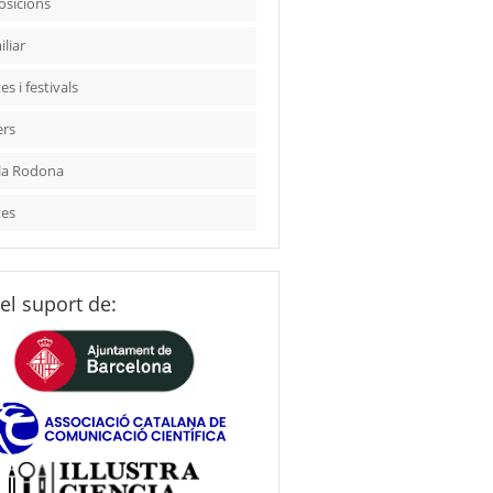
osicions
liar
es i festivals
ers
la Rodona
tes
el suport de: