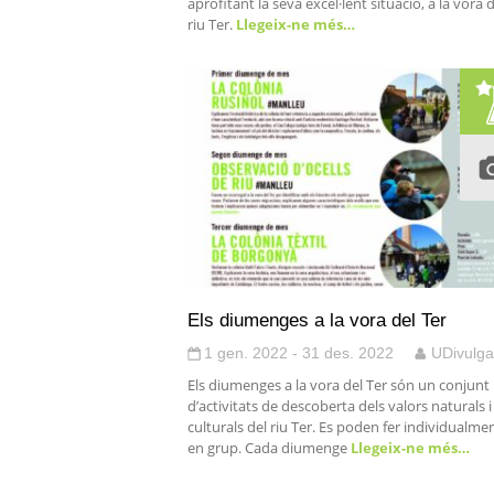
aprofitant la seva excel·lent situació, a la vora 
riu Ter.
Llegeix-ne més…
Els diumenges a la vora del Ter
1 gen. 2022 - 31 des. 2022
UDivulga
Els diumenges a la vora del Ter són un conjunt
d’activitats de descoberta dels valors naturals i
culturals del riu Ter. Es poden fer individualmen
en grup. Cada diumenge
Llegeix-ne més…