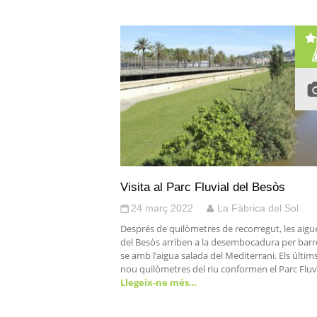
Visita al Parc Fluvial del Besòs
24 març 2022
La Fàbrica del Sol
Després de quilòmetres de recorregut, les aigü
del Besòs arriben a la desembocadura per barre
se amb l’aigua salada del Mediterrani. Els últim
nou quilòmetres del riu conformen el Parc Fluv
Llegeix-ne més…