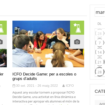
DL
28
7
14
21
28
er
ICFO Decide Game: per a escoles o
grups d’adults
a
30 set. 2021 - 26 maig 2022
ICFO
CAT
Aquest any escolar tornem a proposar l’ICFO
Decide Game, una activitat en línia dinàmica e
interactiva per apropar els alumnes el món de la
Acti