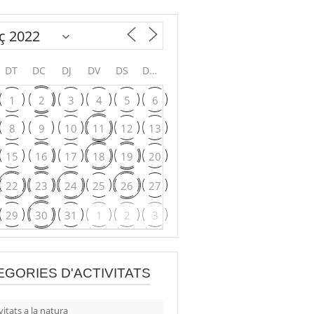
DT
DC
DJ
DV
DS
DG
1
2
3
4
5
6
8
9
10
11
12
13
15
16
17
18
19
20
22
23
24
25
26
27
29
30
31
1
2
3
EGORIES D'ACTIVITATS
vitats a la natura