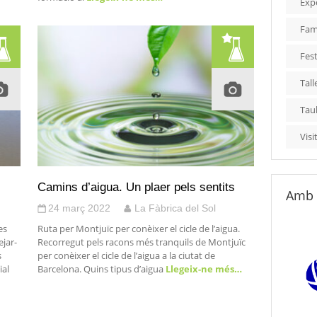
Exp
Fami
Fest
Tall
Tau
Visi
Camins d’aigua. Un plaer pels sentits
Amb 
24 març 2022
La Fàbrica del Sol
es
Ruta per Montjuïc per conèixer el cicle de l’aigua.
jar-
Recorregut pels racons més tranquils de Montjuïc
s
per conèixer el cicle de l’aigua a la ciutat de
ial
Barcelona. Quins tipus d’aigua
Llegeix-ne més…