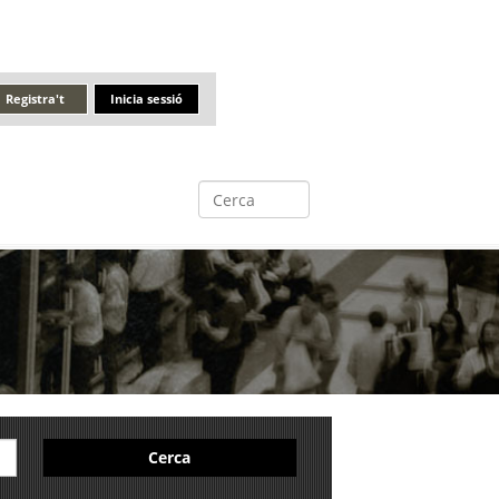
Registra't
Inicia sessió
Cerca