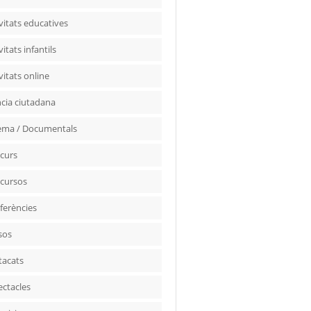
vitats educatives
vitats infantils
vitats online
ncia ciutadana
ema / Documentals
curs
cursos
ferències
sos
tacats
ectacles