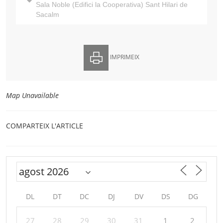
Sala Noble (Edifici la Cooperativa) Sant Hilari de
Sacalm
IMPRIMEIX
Map Unavailable
COMPARTEIX L'ARTICLE
DL
DT
DC
DJ
DV
DS
DG
27
28
29
30
31
1
2