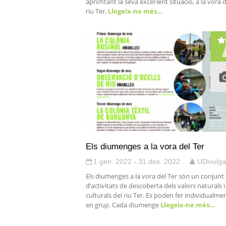
aprofitant la seva excel·lent situació, a la vora 
riu Ter.
Llegeix-ne més…
Els diumenges a la vora del Ter
1 gen. 2022 - 31 des. 2022
UDivulga
Els diumenges a la vora del Ter són un conjunt
d’activitats de descoberta dels valors naturals i
culturals del riu Ter. Es poden fer individualmen
en grup. Cada diumenge
Llegeix-ne més…