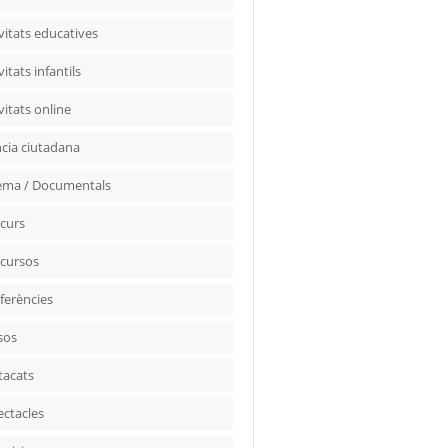
vitats educatives
vitats infantils
vitats online
ncia ciutadana
ema / Documentals
curs
cursos
ferències
sos
tacats
ectacles