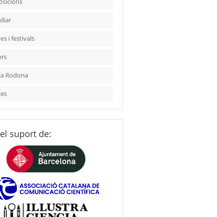
osicions
liar
es i festivals
ers
la Rodona
tes
el suport de: