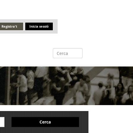
Registra't
Inicia sessió
Cerca