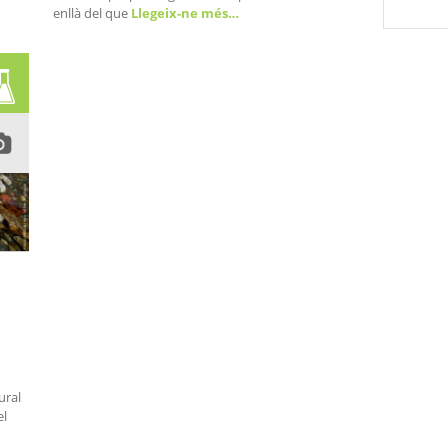
enllà del que
Llegeix-ne més…
ural
el