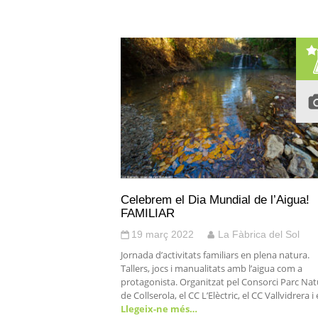
Celebrem el Dia Mundial de l’Aigua!
FAMILIAR
19 març 2022
La Fàbrica del Sol
Jornada d’activitats familiars en plena natura.
Tallers, jocs i manualitats amb l’aigua com a
protagonista. Organitzat pel Consorci Parc Nat
de Collserola, el CC L’Elèctric, el CC Vallvidrera i 
Llegeix-ne més…