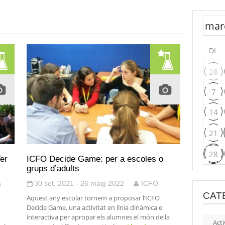
DL
28
7
14
21
28
er
ICFO Decide Game: per a escoles o
grups d’adults
a
30 set. 2021 - 26 maig 2022
ICFO
CAT
Aquest any escolar tornem a proposar l’ICFO
Decide Game, una activitat en línia dinàmica e
interactiva per apropar els alumnes el món de la
Acti