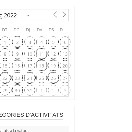
DT
DC
DJ
DV
DS
DG
1
2
3
4
5
6
8
9
10
11
12
13
15
16
17
18
19
20
22
23
24
25
26
27
29
30
31
1
2
3
EGORIES D'ACTIVITATS
vitats a la natura