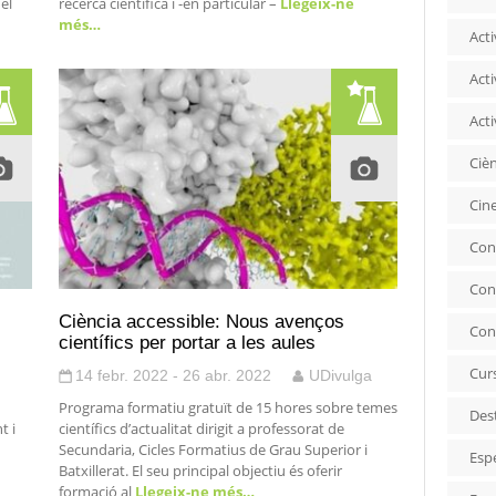
del
recerca científica i -en particular –
Llegeix-ne
més…
Acti
Acti
Acti
Ciè
Cin
Con
Con
Ciència accessible: Nous avenços
Con
científics per portar a les aules
Cur
14 febr. 2022 - 26 abr. 2022
UDivulga
Programa formatiu gratuït de 15 hores sobre temes
Des
t i
científics d’actualitat dirigit a professorat de
Secundaria, Cicles Formatius de Grau Superior i
Esp
Batxillerat. El seu principal objectiu és oferir
formació al
Llegeix-ne més…