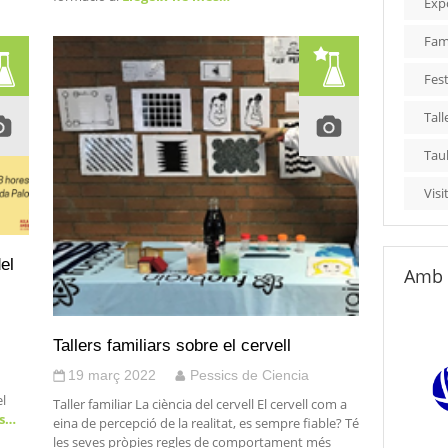
Exp
Fami
Fest
Tall
Tau
Visi
el
Amb 
Tallers familiars sobre el cervell
19 març 2022
Pessics de Ciencia
el
Taller familiar La ciència del cervell El cervell com a
és…
eina de percepció de la realitat, es sempre fiable? Té
les seves pròpies regles de comportament més