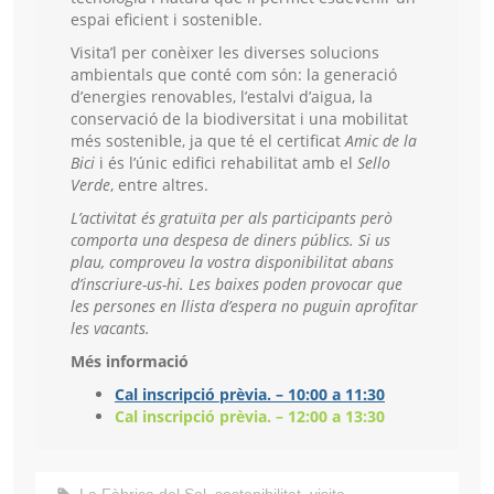
espai eficient i sostenible.
Visita’l per conèixer les diverses solucions
ambientals que conté com són: la generació
d’energies renovables, l’estalvi d’aigua, la
conservació de la biodiversitat i una mobilitat
més sostenible, ja que té el certificat
Amic de la
Bici
i és l’únic edifici rehabilitat amb el
Sello
Verde
, entre altres.
L’activitat és gratuïta per als participants però
comporta una despesa de diners públics. Si us
plau, comproveu la vostra disponibilitat abans
d’inscriure-us-hi. Les baixes poden provocar que
les persones en llista d’espera no puguin aprofitar
les vacants.
Més informació
Cal inscripció prèvia. – 10:00 a 11:30
Cal inscripció prèvia. – 12:00 a 13:30