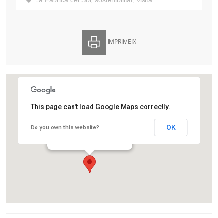
La Fàbrica del Sol
,
sostenibilitat
,
visita
IMPRIMEIX
This page can't load Google Maps correctly.
La Fàbrica del Sol
OK
Do you own this website?
Passeig de Salvat Papasseit, 1,
Barcelona