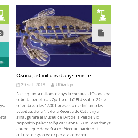
Osona, 50 milions d’anys enrere
29 set. 2018
UDivulga
Fa cinquanta milions d’anys la comarca d’Osona era
coberta per el mar. Qui ho diria? El dissabte 29 de
ys.
setembre, a les 17:30 hores, cooincidint amb les
activitats de la Nit de la Recerca de Catalunya,
esta
s’inaugurarà al Museu de l’Art de la Pell de Vic
l’exposició paleontològica “Osona, 50 milions d’anys
enrere”, que donarà a conèixer un patrimoni
cultural de gran valor per a la comarca.