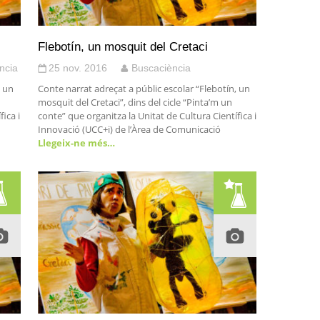
Flebotín, un mosquit del Cretaci
ncia
25 nov. 2016
Buscaciència
, un
Conte narrat adreçat a públic escolar “Flebotín, un
mosquit del Cretaci”, dins del cicle “Pinta’m un
ica i
conte” que organitza la Unitat de Cultura Científica i
Innovació (UCC+i) de l’Àrea de Comunicació
Llegeix-ne més…