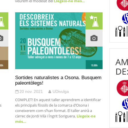
veurem el modelat del
Llegeix-ne més…
AM
DE
Sortides naturalistes a Osona. Busquem
paleontòlegs!
20 nov. 2021
UDivulga
COMPLET! En aquest taller aprendrem a identificar
s
els principals fòssils de la comarca d’Osona i
coneixerem com s’han format. El taller anirà a
càrrec de Jordi Vilà i Íngrit Soriguera,
Llegeix-ne
més…