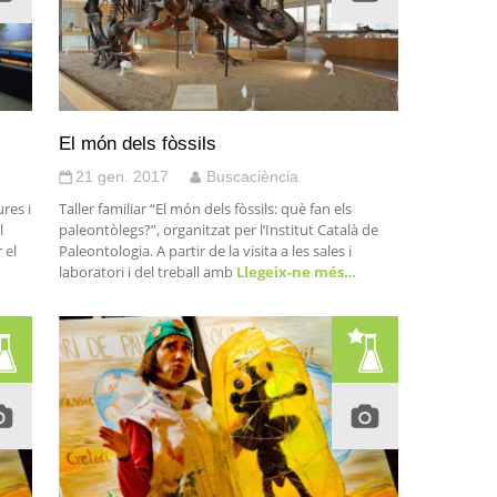
El món dels fòssils
21 gen. 2017
Buscaciència
res i
Taller familiar “El món dels fòssils: què fan els
l
paleontòlegs?”, organitzat per l’Institut Català de
 el
Paleontologia. A partir de la visita a les sales i
laboratori i del treball amb
Llegeix-ne més…