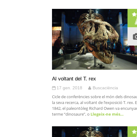
Al voltant del T. rex
17 gen. 2018
Buscaciència
Cicle de conferències sobre el món dels dinosau
la seva recerca, al voltant de l’exposició T. rex. E
1842, el paleontòleg Richard Owen va encunyar
terme “dinosaure”, o
Llegeix-ne més…