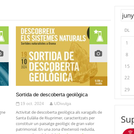
DL
1
8
15
22
29
Sortida de descoberta geològica
19 oct. 2024
UDivulga
egne
Activitat de descoberta geològica als xaragalls de
Sup
Santa Eulàlia de Riuprimer, caracteritzats per
constituir un paisatge geològic de gran valor
patrimonial. En una zona d’extensió reduïda,