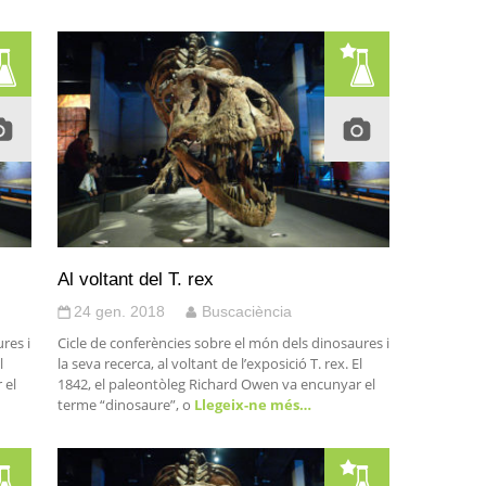
Al voltant del T. rex
24 gen. 2018
Buscaciència
res i
Cicle de conferències sobre el món dels dinosaures i
l
la seva recerca, al voltant de l’exposició T. rex. El
 el
1842, el paleontòleg Richard Owen va encunyar el
terme “dinosaure”, o
Llegeix-ne més…