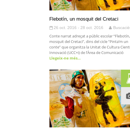
Flebotín, un mosquit del Cretaci
26 oct. 2016 - 28 oct. 2016
Buscaciè
Conte narrat adreçat a públic escolar “Flebotín
mosquit del Cretaci”, dins del cicle “Pinta’m un
conte” que organitza la Unitat de Cultura Científ
Innovació (UCC+i) de l’Àrea de Comunicació
Llegeix-ne més…