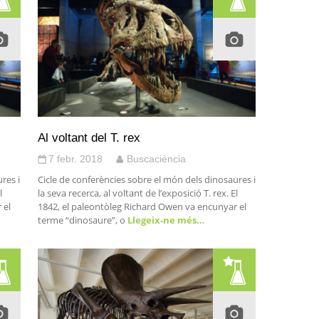
Al voltant del T. rex
7 febr. 2018
Buscaciència
res i
Cicle de conferències sobre el món dels dinosaures i
l
la seva recerca, al voltant de l’exposició T. rex. El
 el
1842, el paleontòleg Richard Owen va encunyar el
terme “dinosaure”, o
Llegeix-ne més…