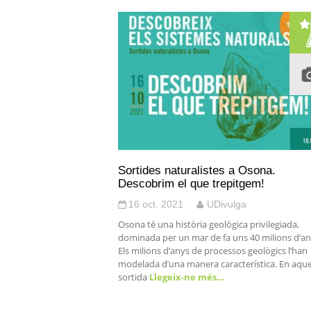
Sortides naturalistes a Osona.
Descobrim el que trepitgem!
16 oct. 2021
UDivulga
Osona té una història geològica privilegiada,
dominada per un mar de fa uns 40 milions d’an
Els milions d’anys de processos geològics l’han
modelada d’una manera característica. En aqu
sortida
Llegeix-ne més…