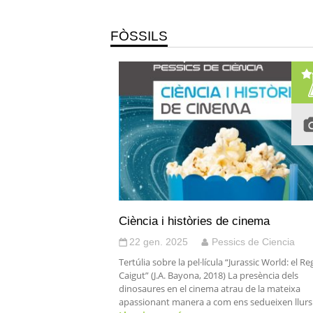
FÒSSILS
Ciència i històries de cinema
22 gen. 2025
Pessics de Ciencia
Tertúlia sobre la pel·lícula “Jurassic World: el R
Caigut” (J.A. Bayona, 2018) La presència dels
dinosaures en el cinema atrau de la mateixa
apassionant manera a com ens sedueixen llurs