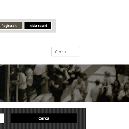
Registra't
Inicia sessió
Cerca