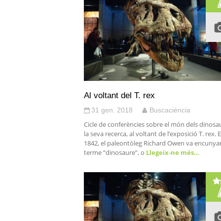
Al voltant del T. rex
31 gen. 2018
Buscaciència
Cicle de conferències sobre el món dels dinosau
la seva recerca, al voltant de l’exposició T. rex. E
1842, el paleontòleg Richard Owen va encunyar
terme “dinosaure”, o
Llegeix-ne més…