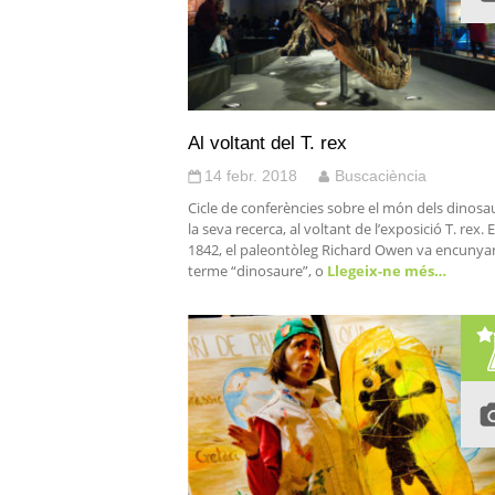
Al voltant del T. rex
14 febr. 2018
Buscaciència
Cicle de conferències sobre el món dels dinosau
la seva recerca, al voltant de l’exposició T. rex. E
1842, el paleontòleg Richard Owen va encunyar
terme “dinosaure”, o
Llegeix-ne més…