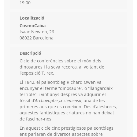
19:00
Localització
CosmoCaixa
Isaac Newton, 26
08022 Barcelona
Descripció
Cicle de conferències sobre el món dels
dinosaures i la seva recerca, al voltant de
l’exposició T. rex.
El 1842, el paleontòleg Richard Owen va
encunyar el terme “dinosaure”, o “llangardaix
terrible”, i vint anys després va adquirir el
fòssil d’
Archaeopteryx siemensii
, una de les
primeres aus que es coneixen. Des d’aleshores,
aquestes fantàstiques criatures no han deixat
de fascinar-nos.
En aquest cicle cinc prestigiosos paleontòlegs
ens parlaran de diversos aspectes sobre