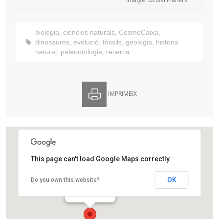
biologia
,
ciències naturals
,
CosmoCaixa
,
dinosaures
,
evolució
,
fòssils
,
geologia
,
història
natural
,
paleontologia
,
recerca
IMPRIMEIX
This page can't load Google Maps correctly.
CosmoCaixa
OK
Do you own this website?
Isaac Newton, 26
Barcelona