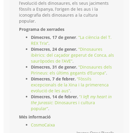
l’evolució dels dinosaures, els seus jaciments
fòssils a Espanya, l’origen de les aus i la
iconografia dels dinosaures a la cultura
popular.
Programa de xerrades
Dimecres, 17 de gener
.
“La ciència del T.
REX Trix”
.
Dimecres, 24 de gener.
“Dinosaures
ibèrics: del caçador geperut de Conca, als
sauròpodes de l’AVE”
.
Dimecres, 31 de gener.
“Dinosaures dels
Pirineus: els últims gegants d’Europa”
.
Dimecres, 7 de febrer.
“Fòssils
excepcionals de la Xina i la primerenca
evolució de les aus”
.
Dimecres, 14 de febrer.
“
I left my heart in
the Jurassic
: Dinosaures i cultura
popular”
.
Més informació
CosmoCaixa
Imatge: Octavi Planells