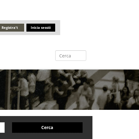
Registra't
Inicia sessió
Cerca