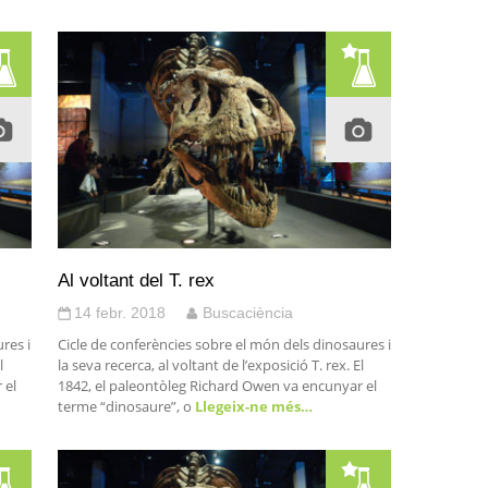
Al voltant del T. rex
14 febr. 2018
Buscaciència
res i
Cicle de conferències sobre el món dels dinosaures i
l
la seva recerca, al voltant de l’exposició T. rex. El
 el
1842, el paleontòleg Richard Owen va encunyar el
terme “dinosaure”, o
Llegeix-ne més…