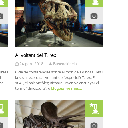
Al voltant del T. rex
24 gen. 2018
Buscaciència
res i
Cicle de conferències sobre el món dels dinosaures i
l
la seva recerca, al voltant de l’exposició T. rex. El
 el
1842, el paleontòleg Richard Owen va encunyar el
terme “dinosaure”, o
Llegeix-ne més…