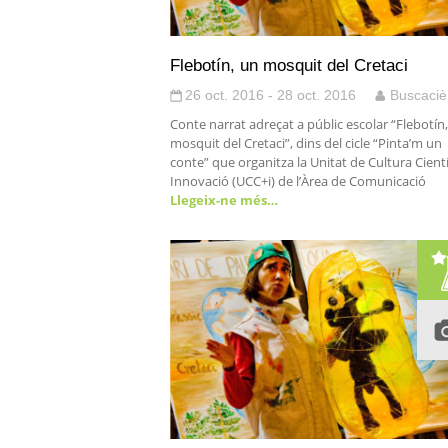
Flebotín, un mosquit del Cretaci
26 oct. 2016 - 28 oct. 2016
Buscaciè
Conte narrat adreçat a públic escolar “Flebotín
mosquit del Cretaci”, dins del cicle “Pinta’m un
conte” que organitza la Unitat de Cultura Científ
Innovació (UCC+i) de l’Àrea de Comunicació
Llegeix-ne més…