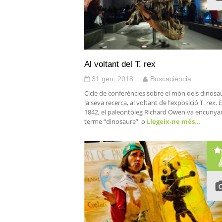
Al voltant del T. rex
31 gen. 2018
Buscaciència
Cicle de conferències sobre el món dels dinosau
la seva recerca, al voltant de l’exposició T. rex. E
1842, el paleontòleg Richard Owen va encunyar
terme “dinosaure”, o
Llegeix-ne més…