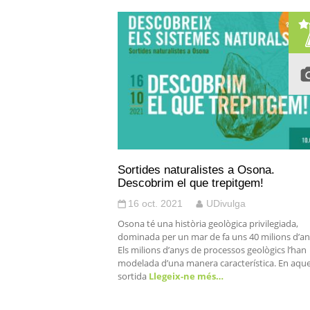
Sortides naturalistes a Osona.
Descobrim el que trepitgem!
16 oct. 2021
UDivulga
Osona té una història geològica privilegiada,
dominada per un mar de fa uns 40 milions d’an
Els milions d’anys de processos geològics l’han
modelada d’una manera característica. En aqu
sortida
Llegeix-ne més…