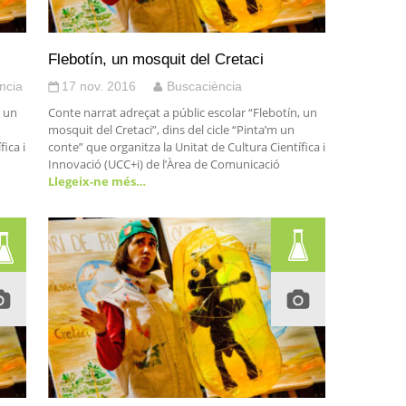
Flebotín, un mosquit del Cretaci
ncia
17 nov. 2016
Buscaciència
, un
Conte narrat adreçat a públic escolar “Flebotín, un
mosquit del Cretaci”, dins del cicle “Pinta’m un
ica i
conte” que organitza la Unitat de Cultura Científica i
Innovació (UCC+i) de l’Àrea de Comunicació
Llegeix-ne més…