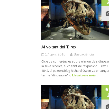
Al voltant del T. rex
17 gen. 2018
Buscaciència
Cicle de conferències sobre el món dels dinosau
la seva recerca, al voltant de l’exposició T. rex. E
1842, el paleontòleg Richard Owen va encunyar
terme “dinosaure”, o
Llegeix-ne més…