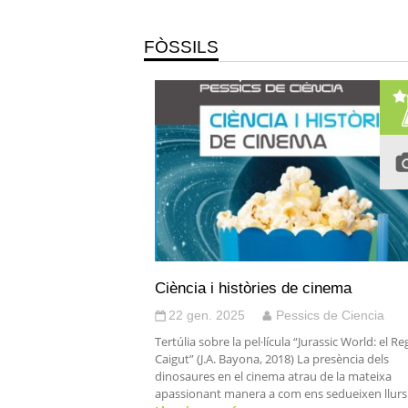
FÒSSILS
Ciència i històries de cinema
22 gen. 2025
Pessics de Ciencia
Tertúlia sobre la pel·lícula “Jurassic World: el R
Caigut” (J.A. Bayona, 2018) La presència dels
dinosaures en el cinema atrau de la mateixa
apassionant manera a com ens sedueixen llurs