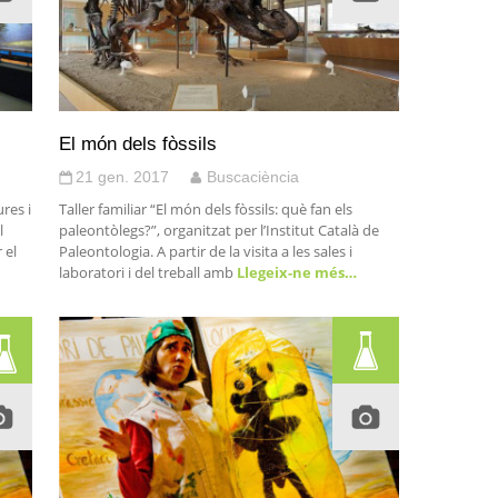
El món dels fòssils
21 gen. 2017
Buscaciència
res i
Taller familiar “El món dels fòssils: què fan els
l
paleontòlegs?”, organitzat per l’Institut Català de
 el
Paleontologia. A partir de la visita a les sales i
laboratori i del treball amb
Llegeix-ne més…