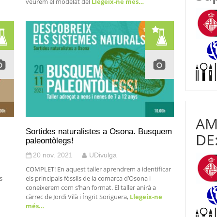
veurem el modelat del
Llegeix-ne més…
AM
Sortides naturalistes a Osona. Busquem
DE
paleontòlegs!
20 nov. 2021
UDivulga
COMPLET! En aquest taller aprendrem a identificar
s
els principals fòssils de la comarca d’Osona i
coneixerem com s’han format. El taller anirà a
càrrec de Jordi Vilà i Íngrit Soriguera,
Llegeix-ne
més…