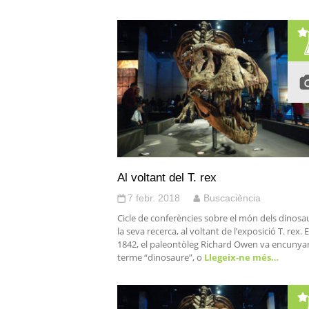
Al voltant del T. rex
7 febr. 2018
Buscaciència
Cicle de conferències sobre el món dels dinosau
la seva recerca, al voltant de l’exposició T. rex. E
1842, el paleontòleg Richard Owen va encunyar
terme “dinosaure”, o
Llegeix-ne més…