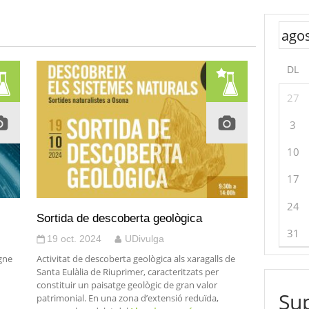
DL
27
3
10
17
24
Sortida de descoberta geològica
31
19 oct. 2024
UDivulga
egne
Activitat de descoberta geològica als xaragalls de
Santa Eulàlia de Riuprimer, caracteritzats per
constituir un paisatge geològic de gran valor
Sup
patrimonial. En una zona d’extensió reduïda,