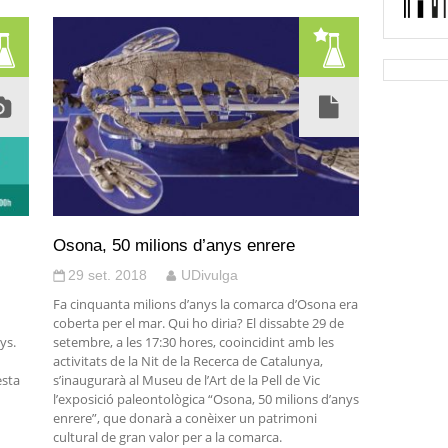
Osona, 50 milions d’anys enrere
29 set. 2018
UDivulga
Fa cinquanta milions d’anys la comarca d’Osona era
coberta per el mar. Qui ho diria? El dissabte 29 de
ys.
setembre, a les 17:30 hores, cooincidint amb les
activitats de la Nit de la Recerca de Catalunya,
esta
s’inaugurarà al Museu de l’Art de la Pell de Vic
l’exposició paleontològica “Osona, 50 milions d’anys
enrere”, que donarà a conèixer un patrimoni
cultural de gran valor per a la comarca.