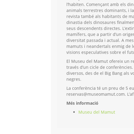
l’habiten. Començant amb els din
animals terrestres dominants, i 
revista també als habitants de mar
dinastia dels dinosaures finalment
seus descendents directes. L’extin
mamífers, que a partir d’un origen
diversitat passada i actual. A m
mamuts i neandertals enmig de le
visions especulatives sobre el futu
El Museu del Mamut ofereix un rec
través d’un cicle de conferències.
diversos, des de el Big Bang als v
negres.
La conferència té un preu de 5 eu
reservas@museomamut.com. L’afo
Més informació
Museu del Mamut