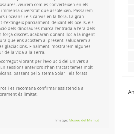
osaures, veurem com es converteixen en els
la immensa diversitat que assoleixen. Passarem
s i oceans i els canvis en la flora. La gran
 s’extingeix parcialment, deixant els ocells, els
ció dels dinosaures marca l’entrada a l’era dels
 força discret, acabaran donant lloc a la ingent
esura que ens acostem al present, saludarem a
s glaciacions. Finalment, mostrarem algunes
r de la vida a la Terra.
orregut vibrant per l’evolució del Univers a
 En sessions anteriors s’han tractat temes molt
olcans, passant pel Sistema Solar i els forats
ros i es recomana confirmar assistència a
Am
rament és limitat.
Imatge:
Museu del Mamut