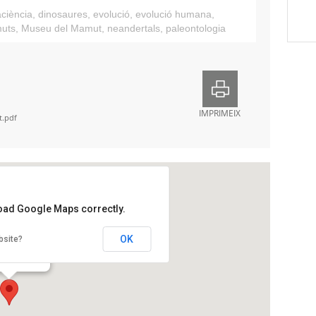
ciència
,
dinosaures
,
evolució
,
evolució humana
,
uts
,
Museu del Mamut
,
neandertals
,
paleontologia
IMPRIMEIX
t.pdf
load Google Maps correctly.
u del Mamut
OK
bsite?
r Montcada, 1
lona