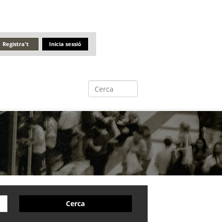
Registra't
Inicia sessió
Cerca