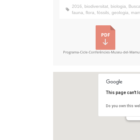
2016
,
biodiversitat
,
biologia
,
Busca
fauna
,
flora
,
fòssils
,
geologia
,
mam
Programa-Cicle-Conferències-Museu-del-Mamu
This page can't 
Muse
Do you own this we
Carre
Barce